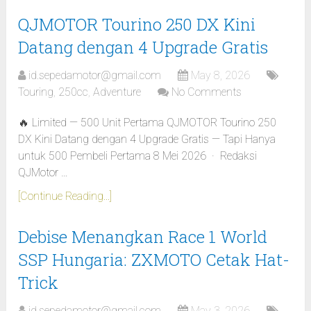
QJMOTOR Tourino 250 DX Kini
Datang dengan 4 Upgrade Gratis
id.sepedamotor@gmail.com
May 8, 2026
Touring
,
250cc
,
Adventure
No Comments
🔥 Limited — 500 Unit Pertama QJMOTOR Tourino 250
DX Kini Datang dengan 4 Upgrade Gratis — Tapi Hanya
untuk 500 Pembeli Pertama 8 Mei 2026 · Redaksi
QJMotor …
[Continue Reading...]
Debise Menangkan Race 1 World
SSP Hungaria: ZXMOTO Cetak Hat-
Trick
id.sepedamotor@gmail.com
May 3, 2026