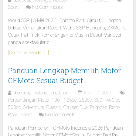
Sport
No Comments
World SSP | 3 Mei 2026 | Balaton Park Circuit, Hungaria
Debise Menangkan Race 1 World SSP Hungaria, ZXMOTO
Cetak Hat-Trick Kemenangan di Musim Debut Manuver
ganda spektakuler di …
[Continue Reading...]
Panduan Lengkap Memilih Motor
CFMoto Sesuai Budget
id.sepedamotor@gmail.com
April 17, 2026
Perbandingan Motor
,
100 - 125cc
,
250cc
,
300 - 400 cc
,
500cc
,
Adventure
,
Classic
,
Cruiser
,
Dual Purpose
,
Retro
,
Road
,
Sport
No Comments
Panduan Pembelian · CFMoto Indonesia 2026 Panduan
LengkapMemilih Motor CFMotoSesuai Budget Dari Rp