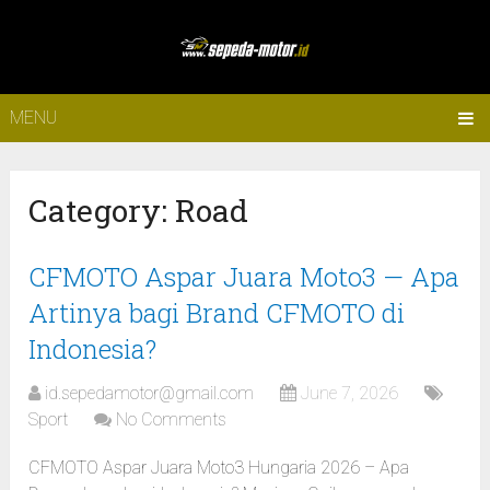
MENU
Category:
Road
CFMOTO Aspar Juara Moto3 — Apa
Artinya bagi Brand CFMOTO di
Indonesia?
id.sepedamotor@gmail.com
June 7, 2026
Sport
No Comments
CFMOTO Aspar Juara Moto3 Hungaria 2026 – Apa