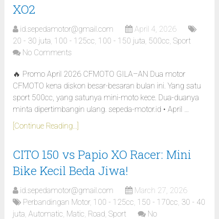
XO2
id.sepedamotor@gmail.com
April 4, 2026
20 - 30 juta
,
100 - 125cc
,
100 - 150 juta
,
500cc
,
Sport
No Comments
🔥 Promo April 2026 CFMOTO GILA–AN Dua motor
CFMOTO kena diskon besar-besaran bulan ini. Yang satu
sport 500cc, yang satunya mini-moto kece. Dua-duanya
minta dipertimbangin ulang. sepeda-motor.id • April …
[Continue Reading...]
CITO 150 vs Papio XO Racer: Mini
Bike Kecil Beda Jiwa!
id.sepedamotor@gmail.com
March 27, 2026
Perbandingan Motor
,
100 - 125cc
,
150 - 170cc
,
30 - 40
juta
,
Automatic
,
Matic
,
Road
,
Sport
No