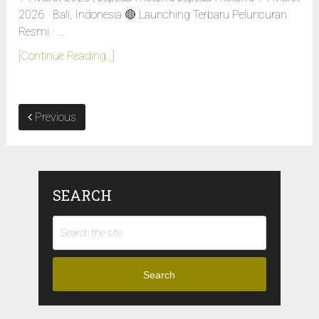
2026 · Bali, Indonesia 🔴 Launching Terbaru Peluncuran
Resmi · …
[Continue Reading...]
Previous
SEARCH
Search