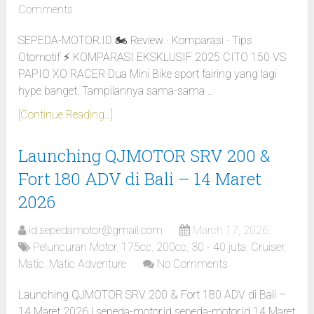
Comments
SEPEDA-MOTOR.ID 🏍️ Review · Komparasi · Tips
Otomotif ⚡ KOMPARASI EKSKLUSIF 2025 CITO 150 VS
PAPIO XO RACER Dua Mini Bike sport fairing yang lagi
hype banget. Tampilannya sama-sama …
[Continue Reading...]
Launching QJMOTOR SRV 200 &
Fort 180 ADV di Bali – 14 Maret
2026
id.sepedamotor@gmail.com
March 17, 2026
Peluncuran Motor
,
175cc
,
200cc
,
30 - 40 juta
,
Cruiser
,
Matic
,
Matic Adventure
No Comments
Launching QJMOTOR SRV 200 & Fort 180 ADV di Bali –
14 Maret 2026 | sepeda-motor.id sepeda-motor.id 14 Maret