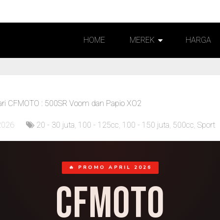
HOME
MEREK
HARGA
 dari CFMOTO : 500SR Voom dan Papio XO2
 2026
20 - 30 juta
,
100 - 125cc
,
100 - 150 juta
,
500cc
,
Sport
🔥 PROMO APRIL 2026
CFMOTO