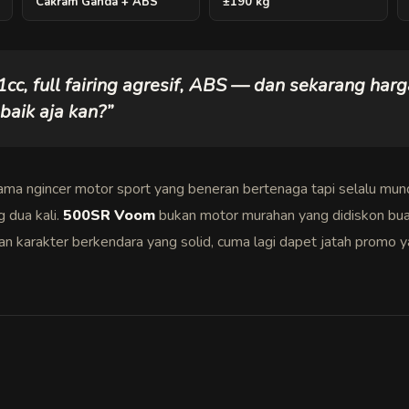
Cakram Ganda + ABS
±190 kg
1cc, full fairing agresif, ABS — dan sekarang ha
-baik aja kan?”
lama ngincer motor sport yang beneran bertenaga tapi selalu mund
 dua kali.
500SR Voom
bukan motor murahan yang didiskon buat
n karakter berkendara yang solid, cuma lagi dapet jatah promo ya