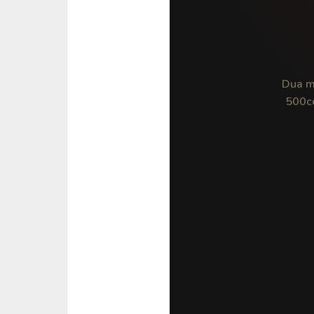
Dua m
500cc