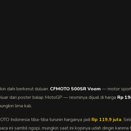
ikin dahi berkerut duluan.
CFMOTO 500SR Voom
— motor sport 
luar dari poster balap MotoGP — resminya dijual di harga
Rp 19
mungkin lima kali.
FMOTO Indonesia tiba-tiba turunin harganya jadi
Rp 119,9 juta
. Se
baca ini sambil ngopi, mungkin saat ini kopinya udah dingin karena