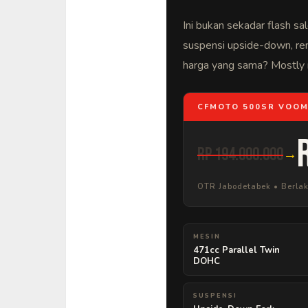
Ini bukan sekadar flash sa
suspensi upside-down, rem
harga yang sama? Mostly 
CFMOTO 500SR VOO
Rp 194.000.000
→
OTR Jabodetabek • Berlak
MESIN
471cc Parallel Twin
DOHC
SUSPENSI