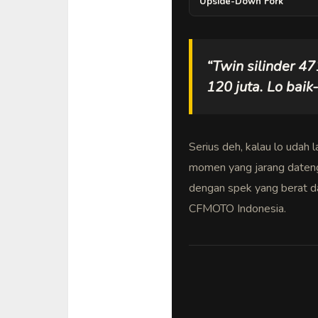
Upside-Down Fork
“Twin silinder 47
120 juta. Lo baik
Serius deh, kalau lo udah 
momen yang jarang dateng
dengan spek yang berat da
CFMOTO Indonesia.