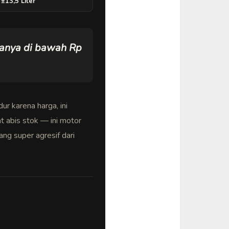
±13,5 Liter
rganya di bawah Rp
ur karena harga, ini
 abis stok — ini motor
ng super agresif dari