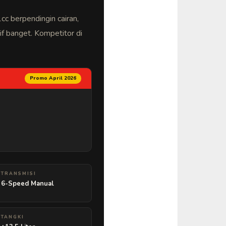
cc berpendingin cairan,
f banget. Kompetitor di
Promo April 2026
TRANSMISI
6-Speed Manual
TANGKI