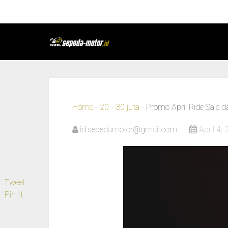
Home
-
20 - 30 juta
-
Promo April Ride Sale
id.sepedamotor@gmail.com
April 4,
Tweet
Pin It