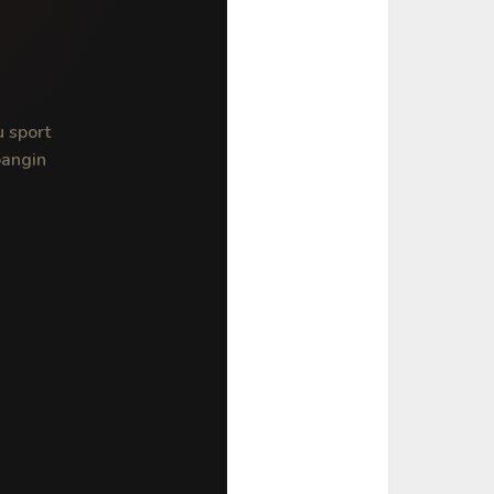
 sport
bangin