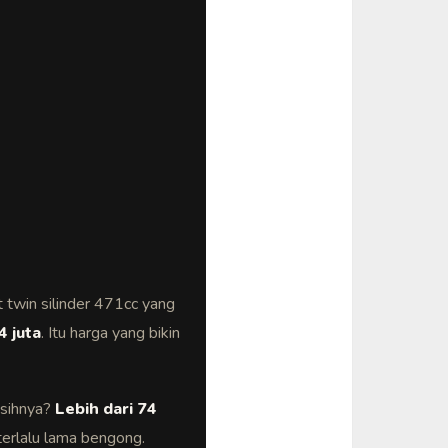
twin silinder 471cc yang
4 juta
. Itu harga yang bikin
lisihnya?
Lebih dari 74
 terlalu lama bengong.