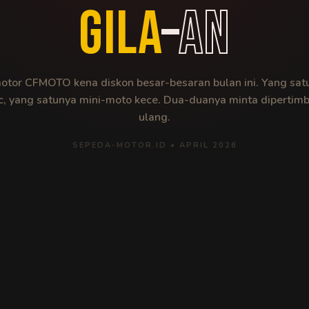
GILA
–
AN
otor CFMOTO kena diskon besar-besaran bulan ini. Yang satu
, yang satunya mini-moto kece. Dua-duanya minta dipertim
ulang.
SEPEDA-MOTOR.ID • APRIL 2026