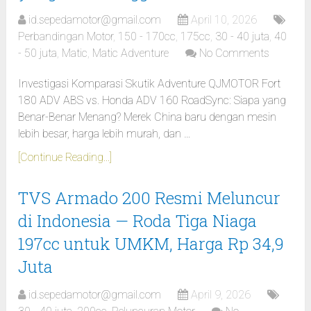
id.sepedamotor@gmail.com
April 10, 2026
Perbandingan Motor
,
150 - 170cc
,
175cc
,
30 - 40 juta
,
40
- 50 juta
,
Matic
,
Matic Adventure
No Comments
Investigasi Komparasi Skutik Adventure QJMOTOR Fort
180 ADV ABS vs. Honda ADV 160 RoadSync: Siapa yang
Benar-Benar Menang? Merek China baru dengan mesin
lebih besar, harga lebih murah, dan …
[Continue Reading...]
TVS Armado 200 Resmi Meluncur
di Indonesia — Roda Tiga Niaga
197cc untuk UMKM, Harga Rp 34,9
Juta
id.sepedamotor@gmail.com
April 9, 2026