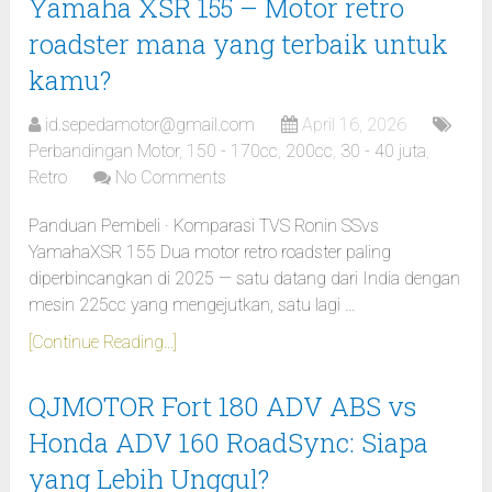
Yamaha XSR 155 – Motor retro
roadster mana yang terbaik untuk
kamu?
id.sepedamotor@gmail.com
April 16, 2026
Perbandingan Motor
,
150 - 170cc
,
200cc
,
30 - 40 juta
,
Retro
No Comments
Panduan Pembeli · Komparasi TVS Ronin SSvs
YamahaXSR 155 Dua motor retro roadster paling
diperbincangkan di 2025 — satu datang dari India dengan
mesin 225cc yang mengejutkan, satu lagi …
[Continue Reading...]
QJMOTOR Fort 180 ADV ABS vs
Honda ADV 160 RoadSync: Siapa
yang Lebih Unggul?