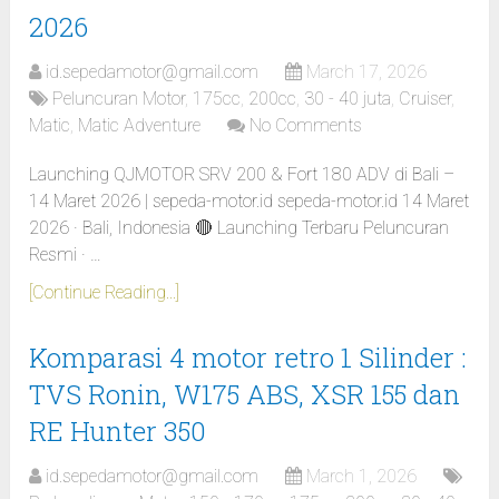
2026
id.sepedamotor@gmail.com
March 17, 2026
Peluncuran Motor
,
175cc
,
200cc
,
30 - 40 juta
,
Cruiser
,
Matic
,
Matic Adventure
No Comments
Launching QJMOTOR SRV 200 & Fort 180 ADV di Bali –
14 Maret 2026 | sepeda-motor.id sepeda-motor.id 14 Maret
2026 · Bali, Indonesia 🔴 Launching Terbaru Peluncuran
Resmi · …
[Continue Reading...]
Komparasi 4 motor retro 1 Silinder :
TVS Ronin, W175 ABS, XSR 155 dan
RE Hunter 350
id.sepedamotor@gmail.com
March 1, 2026