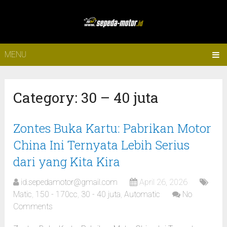
MENU
Category:
30 – 40 juta
Zontes Buka Kartu: Pabrikan Motor
China Ini Ternyata Lebih Serius
dari yang Kita Kira
id.sepedamotor@gmail.com
April 26, 2026
Matic
,
150 - 170cc
,
30 - 40 juta
,
Automatic
No
Comments