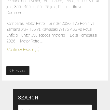
Perbandingan Motor
,
150 - 170cc
,
175cc
,
200cc
,
30 - 40
juta
,
300 - 400 cc
,
50 - 75 juta
,
Retro
No
Comments
Komparasi Motor Retro 1 Silinder 2026: TVS Ronin vs
Yamaha XSR 155 vs Kawasaki W175 ABS vs Royal
Enfield Hunter 350 sepeda-motor.id · Edisi Komparasi
2026 · Motor Retro …
[Continue Reading...]
Previous
SEARCH