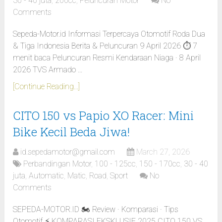
30 - 40 juta
,
200cc
,
Peluncuran Motor
No
Comments
Sepeda-Motor.id Informasi Terpercaya Otomotif Roda Dua
& Tiga Indonesia Berita & Peluncuran 9 April 2026 ⏱ 7
menit baca Peluncuran Resmi Kendaraan Niaga · 8 April
2026 TVS Armado …
[Continue Reading...]
CITO 150 vs Papio XO Racer: Mini
Bike Kecil Beda Jiwa!
id.sepedamotor@gmail.com
March 27, 2026
Perbandingan Motor
,
100 - 125cc
,
150 - 170cc
,
30 - 40
juta
,
Automatic
,
Matic
,
Road
,
Sport
No
Comments
SEPEDA-MOTOR.ID 🏍️ Review · Komparasi · Tips
Otomotif ⚡ KOMPARASI EKSKLUSIF 2025 CITO 150 VS