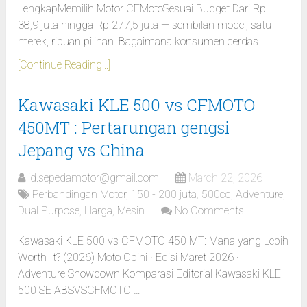
LengkapMemilih Motor CFMotoSesuai Budget Dari Rp
38,9 juta hingga Rp 277,5 juta — sembilan model, satu
merek, ribuan pilihan. Bagaimana konsumen cerdas …
[Continue Reading...]
Kawasaki KLE 500 vs CFMOTO
450MT : Pertarungan gengsi
Jepang vs China
id.sepedamotor@gmail.com
March 22, 2026
Perbandingan Motor
,
150 - 200 juta
,
500cc
,
Adventure
,
Dual Purpose
,
Harga
,
Mesin
No Comments
Kawasaki KLE 500 vs CFMOTO 450 MT: Mana yang Lebih
Worth It? (2026) Moto Opini · Edisi Maret 2026 ·
Adventure Showdown Komparasi Editorial Kawasaki KLE
500 SE ABSVSCFMOTO …