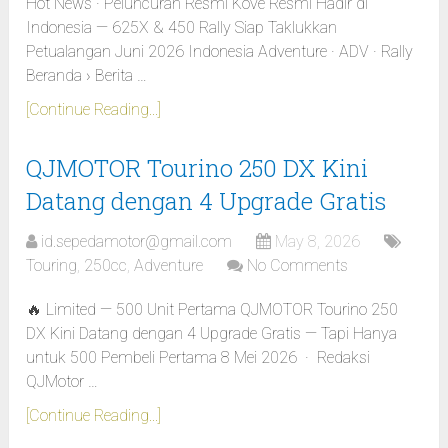
Hot News · Peluncuran Resmi Kove Resmi Hadir di
Indonesia — 625X & 450 Rally Siap Taklukkan
Petualangan Juni 2026 Indonesia Adventure · ADV · Rally
Beranda › Berita …
[Continue Reading...]
QJMOTOR Tourino 250 DX Kini
Datang dengan 4 Upgrade Gratis
id.sepedamotor@gmail.com
May 8, 2026
Touring
,
250cc
,
Adventure
No Comments
🔥 Limited — 500 Unit Pertama QJMOTOR Tourino 250
DX Kini Datang dengan 4 Upgrade Gratis — Tapi Hanya
untuk 500 Pembeli Pertama 8 Mei 2026 · Redaksi
QJMotor …
[Continue Reading...]