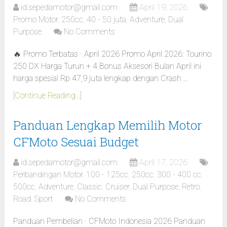
id.sepedamotor@gmail.com
April 19, 2026
Promo Motor
,
250cc
,
40 - 50 juta
,
Adventure
,
Dual
Purpose
No Comments
🔥 Promo Terbatas · April 2026 Promo April 2026: Tourino
250 DX Harga Turun + 4 Bonus Aksesori Bulan April ini
harga spesial Rp 47,9 juta lengkap dengan Crash …
[Continue Reading...]
Panduan Lengkap Memilih Motor
CFMoto Sesuai Budget
id.sepedamotor@gmail.com
April 17, 2026
Perbandingan Motor
,
100 - 125cc
,
250cc
,
300 - 400 cc
,
500cc
,
Adventure
,
Classic
,
Cruiser
,
Dual Purpose
,
Retro
,
Road
,
Sport
No Comments
Panduan Pembelian · CFMoto Indonesia 2026 Panduan