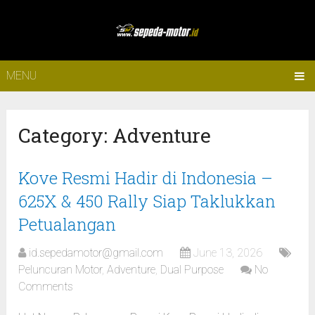
MENU
Category:
Adventure
Kove Resmi Hadir di Indonesia –
625X & 450 Rally Siap Taklukkan
Petualangan
id.sepedamotor@gmail.com
June 13, 2026
Peluncuran Motor
,
Adventure
,
Dual Purpose
No
Comments