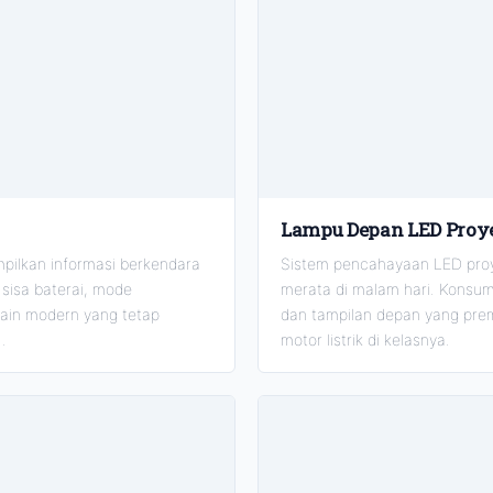
Lampu Depan LED Proy
pilkan informasi berkendara
Sistem pencahayaan LED proy
 sisa baterai, mode
merata di malam hari. Konsum
sain modern yang tetap
dan tampilan depan yang pre
.
motor listrik di kelasnya.