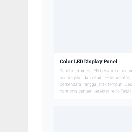
Color LED Display Panel
Panel instrumen LED berwarna menam
secara jelas dan intuitif — kecepatan,
berkendara, hingga jarak tempuh. De
harmonis dengan karakter retro Feliz II