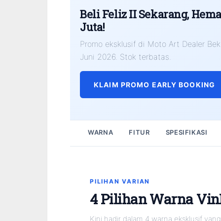
Beli Feliz II Sekarang, Hema
Juta!
Promo eksklusif di Moto Art Dealer Bek
Juni 2026. Stok terbatas.
KLAIM PROMO EARLY BOOKING
WARNA
FITUR
SPESIFIKASI
PILIHAN VARIAN
4 Pilihan Warna VinF
Kini hadir dalam 4 warna eksklusif yan