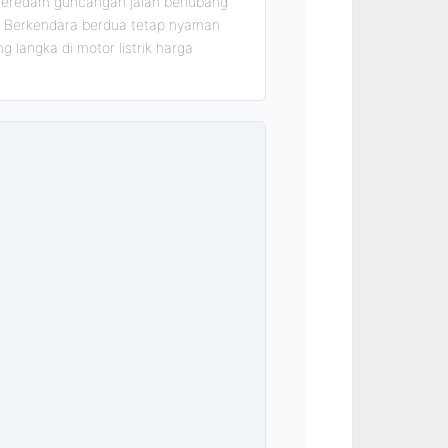
 meredam guncangan jalan berlubang
if. Berkendara berdua tetap nyaman
g langka di motor listrik harga