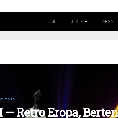
HOME
MEREK
HARGA
EI 2026
II — Retro Eropa, Berte