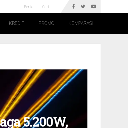
Berita
Cart
KREDIT
PROMO
KOMPARASI
naga 5.200W,