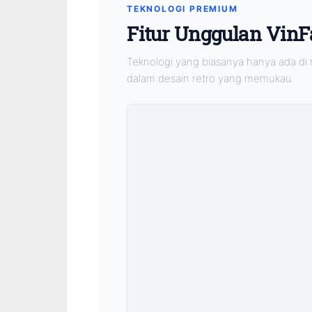
TEKNOLOGI PREMIUM
Fitur Unggulan VinFas
Teknologi yang biasanya hanya ada di mot
dalam desain retro yang memukau.