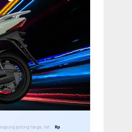
angsung potong harga, net
Rp