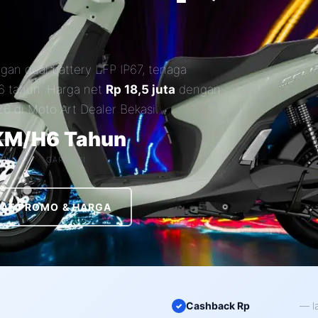
engan dual battery LFP IP67, tenaga
 6 tahun. Harga net
Rp 18,5 juta
dengan
6 di Moto Art Dealer Bekasi.
KM/H
6 Tahun
ED
GARANSI
HAT PROMO & HARGA
Cashback Rp
— l