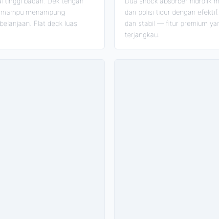
i tinggi badan. Dek tengah
Dua shock absorber hidrolik
jok mampu menampung
dan polisi tidur dengan efekt
elanjaan. Flat deck luas
dan stabil — fitur premium yan
terjangkau.