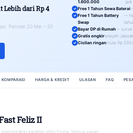
1.600.000
jadi
t Lebih dari Rp 4
Free 1 Tahun Sewa Baterai
—
Free 1 Tahun Battery
— he
Swap
tahu
asi. Periode 20 Mei – 20
Bayar DP di Rumah
— survei 
Gratis ongkir
wilayah Jabod
Cicilan ringan
mulai Rp 535.
KOMPARASI
HARGA & KREDIT
ULASAN
FAQ
PES
ast Feliz II
g menonjolkan karakter retro Eropa. Semua varian