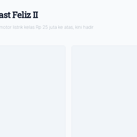
t Feliz II
or listrik kelas Rp 25 juta ke atas, kini hadir