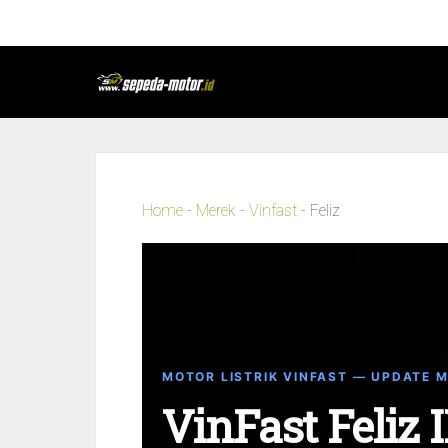
Home
-
Merek
-
Vinfast
-
Feliz
MOTOR LISTRIK VINFAST — UPDATE M
VinFast Feliz 