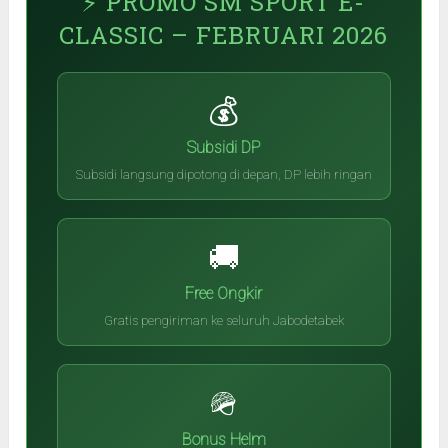
⚡ PROMO SM SPORT E-
CLASSIC – FEBRUARI 2026
💰
Subsidi DP
Subsidi langsung dipotong di depan, DP lebih ringan
🚚
Free Ongkir
Gratis pengiriman ke seluruh Jabodetabek
🪖
Bonus Helm