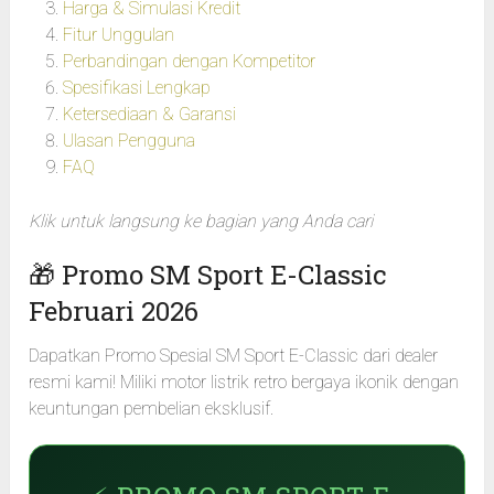
Harga & Simulasi Kredit
Fitur Unggulan
Perbandingan dengan Kompetitor
Spesifikasi Lengkap
Ketersediaan & Garansi
Ulasan Pengguna
FAQ
Klik untuk langsung ke bagian yang Anda cari
🎁 Promo SM Sport E-Classic
Februari 2026
Dapatkan Promo Spesial SM Sport E-Classic dari dealer
resmi kami! Miliki motor listrik retro bergaya ikonik dengan
keuntungan pembelian eksklusif.