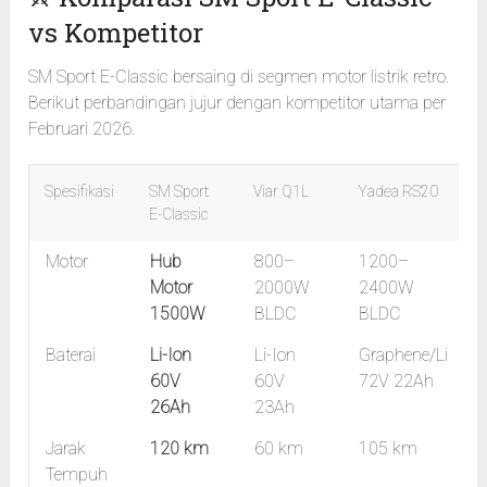
vs Kompetitor
SM Sport E-Classic bersaing di segmen motor listrik retro.
Berikut perbandingan jujur dengan kompetitor utama per
Februari 2026.
Spesifikasi
SM Sport
Viar Q1L
Yadea RS20
E-Classic
Motor
Hub
800–
1200–
Motor
2000W
2400W
1500W
BLDC
BLDC
Baterai
Li-Ion
Li-Ion
Graphene/Li
60V
60V
72V 22Ah
26Ah
23Ah
Jarak
120 km
60 km
105 km
Tempuh