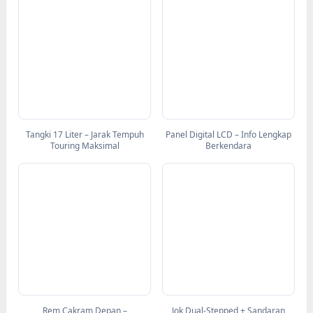
Tangki 17 Liter – Jarak Tempuh
Panel Digital LCD – Info Lengkap
Touring Maksimal
Berkendara
Rem Cakram Depan –
Jok Dual-Stepped + Sandaran