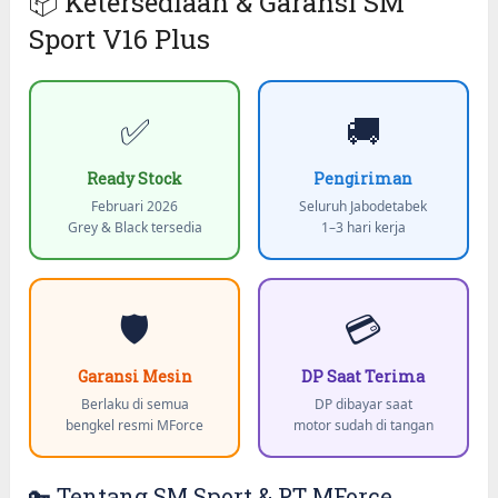
📦 Ketersediaan & Garansi SM
Sport V16 Plus
✅
🚚
Ready Stock
Pengiriman
Februari 2026
Seluruh Jabodetabek
Grey & Black tersedia
1–3 hari kerja
🛡️
💳
Garansi Mesin
DP Saat Terima
Berlaku di semua
DP dibayar saat
bengkel resmi MForce
motor sudah di tangan
🔑 Tentang SM Sport & PT MForce