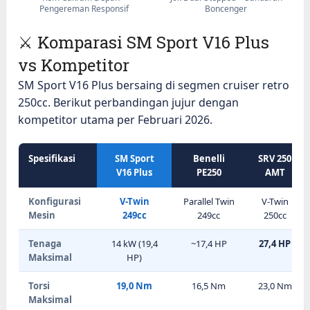
Pengereman Responsif
Boncenger
⚔️ Komparasi SM Sport V16 Plus
vs Kompetitor
SM Sport V16 Plus bersaing di segmen cruiser retro
250cc. Berikut perbandingan jujur dengan
kompetitor utama per Februari 2026.
Spesifikasi
SM Sport
Benelli
SRV 250
V16 Plus
PE250
AMT
Konfigurasi
V-Twin
Parallel Twin
V-Twin
Mesin
249cc
249cc
250cc
Tenaga
14 kW (19,4
~17,4 HP
27,4 HP
Maksimal
HP)
Torsi
19,0 Nm
16,5 Nm
23,0 Nm
Maksimal