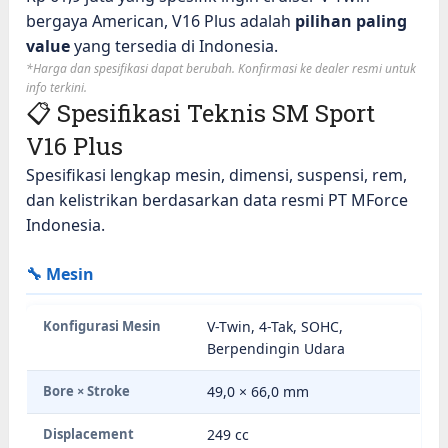
bergaya American, V16 Plus adalah
pilihan paling
value
yang tersedia di Indonesia.
*Harga dan spesifikasi dapat berubah. Konfirmasi ke dealer resmi untuk
info terkini.
📋 Spesifikasi Teknis SM Sport
V16 Plus
Spesifikasi lengkap mesin, dimensi, suspensi, rem,
dan kelistrikan berdasarkan data resmi PT MForce
Indonesia.
🔧 Mesin
Konfigurasi Mesin
V-Twin, 4-Tak, SOHC,
Berpendingin Udara
Bore × Stroke
49,0 × 66,0 mm
Displacement
249 cc