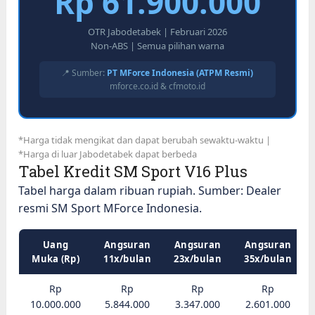
Rp 61.900.000
OTR Jabodetabek | Februari 2026
Non-ABS | Semua pilihan warna
📍 Sumber:
PT MForce Indonesia (ATPM Resmi)
mforce.co.id & cfmoto.id
*Harga tidak mengikat dan dapat berubah sewaktu-waktu |
*Harga di luar Jabodetabek dapat berbeda
Tabel Kredit SM Sport V16 Plus
Tabel harga dalam ribuan rupiah. Sumber: Dealer
resmi SM Sport MForce Indonesia.
Uang
Angsuran
Angsuran
Angsuran
Muka (Rp)
11x/bulan
23x/bulan
35x/bulan
Rp
Rp
Rp
Rp
10.000.000
5.844.000
3.347.000
2.601.000