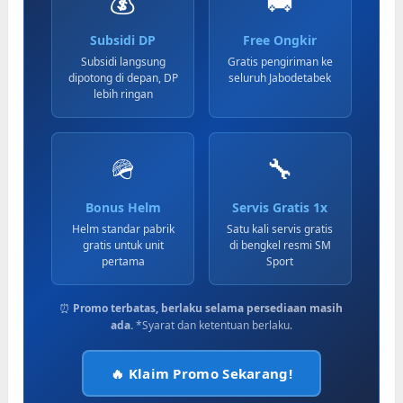
💰
🚚
Subsidi DP
Free Ongkir
Subsidi langsung
Gratis pengiriman ke
dipotong di depan, DP
seluruh Jabodetabek
lebih ringan
🪖
🔧
Bonus Helm
Servis Gratis 1x
Helm standar pabrik
Satu kali servis gratis
gratis untuk unit
di bengkel resmi SM
pertama
Sport
⏰
Promo terbatas, berlaku selama persediaan masih
ada.
*Syarat dan ketentuan berlaku.
🔥 Klaim Promo Sekarang!