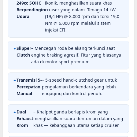
249cc SOHC
ikonik, menghasilkan suara khas
Berpendingin
cruiser yang dalam. Tenaga 14 kW
Udara
(19,4 HP) @ 8.000 rpm dan torsi 19,0
Nm @ 6.000 rpm melalui sistem
injeksi EFI.
Slipper
– Mencegah roda belakang terkunci saat
Clutch
engine braking agresif. Fitur yang biasanya
ada di motor sport premium.
Transmisi 5-
– 5-speed hand-clutched gear untuk
Percepatan
pengalaman berkendara yang lebih
Manual
engaging dan kontrol penuh.
Dual
– Knalpot ganda berlapis krom yang
Exhaust
menghasilkan suara dentuman dalam yang
Krom
khas — kebanggaan utama setiap cruiser.