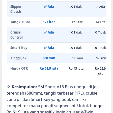
Slipper
✅ Ada
❌ Tidak
✅ Ada
Clutch
Tangki BBM
17 Liter
~12 Liter
~14 Liter
Cruise
✅ Ada
❌ Tidak
❌ Tidak
Control
Smart Key
✅ Ada
❌ Tidak
❌ Tidak
Tinggi Jok
680 mm
~780 mm
~740 mm
Harga OTR
Rp 61,9 juta
Rp 45 juta
Rp 62,9
juta
💡
Kesimpulan:
SM Sport V16 Plus unggul di jok
terendah (680mm), tangki terbesar (17L), cruise
control, dan Smart Key yang tidak dimiliki
kompetitor mana pun di segmen ini. Untuk budget
Rp 61,9 juta yang spesifik ingin cruiser V-Twin