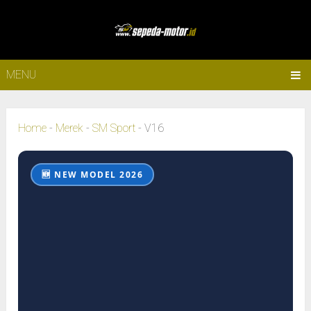
MENU
Home
-
Merek
-
SM Sport
-
V16
🆕 NEW MODEL 2026