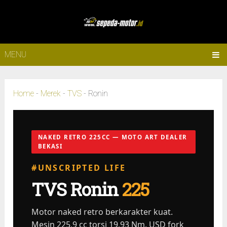
MENU
Home
-
Merek
-
TVS
-
Ronin
NAKED RETRO 225CC — MOTO ART DEALER
BEKASI
#UNSCRIPTED LIFE
TVS Ronin
225
Motor naked retro berkarakter kuat.
Mesin 225,9 cc torsi 19,93 Nm, USD fork