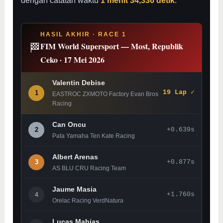
dengan catatan waktu
1 menit 34,336 detik
.
HASIL AKHIR · RACE 1
FIM World Supersport — Most, Republik
🏁
Ceko · 17 Mei 2026
Valentin Debise
1
19 Lap ✓
EASTROC ZXMOTO Factory Evan Bros
Racing
Can Oncu
2
+0.639s
Pata Yamaha Ten Kate Racing
Albert Arenas
3
+0.877s
AS BLU CRU Racing Team
Jaume Masia
+1.760s
4
Orelac Racing VerdNatura
Lucas Mahias