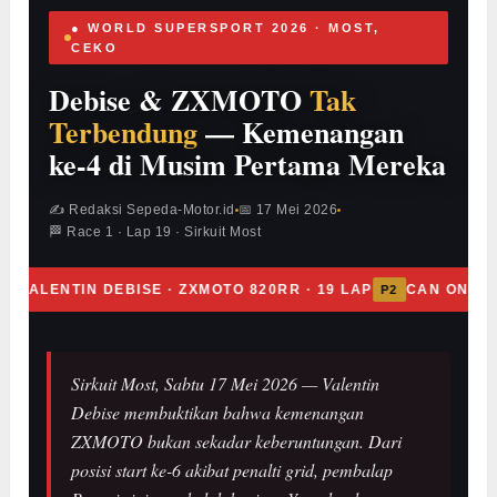
● WORLD SUPERSPORT 2026 · MOST,
CEKO
Debise & ZXMOTO
Tak
Terbendung
— Kemenangan
ke-4 di Musim Pertama Mereka
✍ Redaksi Sepeda-Motor.id
📅 17 Mei 2026
🏁 Race 1 · Lap 19 · Sirkuit Most
VALENTIN DEBISE · ZXMOTO 820RR · 19 LAP
CAN ONCU ·
1
P2
Sirkuit Most, Sabtu 17 Mei 2026 — Valentin
Debise membuktikan bahwa kemenangan
ZXMOTO bukan sekadar keberuntungan. Dari
posisi start ke-6 akibat penalti grid, pembalap