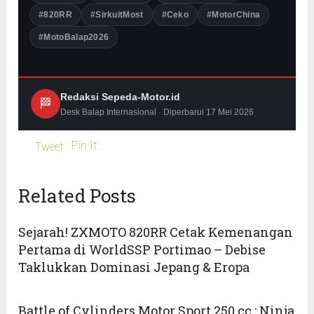
#820RR
#SirkuitMost
#Ceko
#MotorChina
#MotoBalap2026
Redaksi Sepeda-Motor.id
🏁
Desk Balap Internasional · Diperbarui 17 Mei 2026
Pin It
Tweet
Related Posts
Sejarah! ZXMOTO 820RR Cetak Kemenangan
Pertama di WorldSSP Portimao – Debise
Taklukkan Dominasi Jepang & Eropa
Battle of Cylinders Motor Sport 250 cc : Ninja