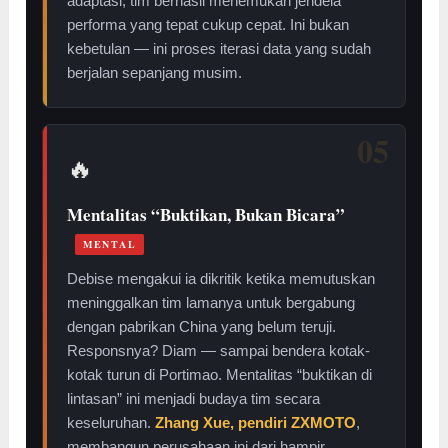
adaptasi, tim berhasil menemukan jendela
performa yang tepat cukup cepat. Ini bukan
kebetulan — ini proses iterasi data yang sudah
berjalan sepanjang musim.
05
🔥
Mentalitas “Buktikan, Bukan Bicara”
MENTAL
Debise mengakui ia dikritik ketika memutuskan
meninggalkan tim lamanya untuk bergabung
dengan pabrikan China yang belum teruji.
Responsnya? Diam — sampai bendera kotak-
kotak turun di Portimao. Mentalitas “buktikan di
lintasan” ini menjadi budaya tim secara
keseluruhan.
Zhang Xue, pendiri ZXMOTO
,
membangun perusahaan ini dari hampir