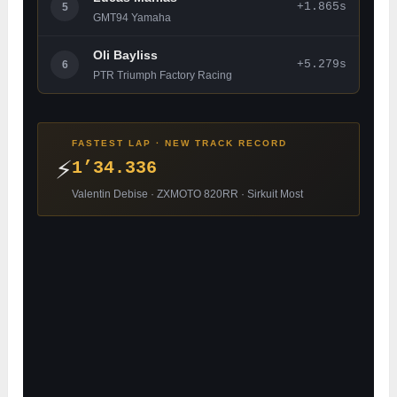
+1.865s
5
GMT94 Yamaha
Oli Bayliss
+5.279s
6
PTR Triumph Factory Racing
FASTEST LAP · NEW TRACK RECORD
⚡
1’34.336
Valentin Debise · ZXMOTO 820RR · Sirkuit Most