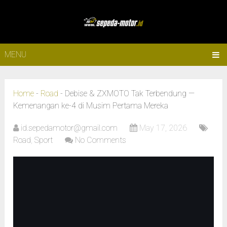
MENU
Home
-
Road
-
Debise & ZXMOTO Tak Terbendung —
Kemenangan ke-4 di Musim Pertama Mereka
id.sepedamotor@gmail.com
May 17, 2026
Road
,
Sport
No Comments