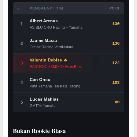
#
PEMBALAP / TIM
POIN
Albert Arenas
1
130
AS BLU CRU Racing – Yamaha
Jaume Masia
2
130
Orelac Racing VerdNatura
Valentin Debise 🔥
3
122
EASTROC ZXMOTO Evan Bros
Can Oncu
4
103
Pata Yamaha Ten Kate Racing
Lucas Mahias
5
80
GMT94 Yamaha
Bukan Rookie Biasa