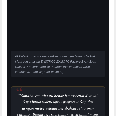
📸 Valentin Debise merayakan podium pertama di Sirkuit
Most bersama tim EASTROC ZXMOTO Factory Evan Bros
Racing. Kemenangan ke-4 dalam musim rookie yang
fenomenal. (foto: sepeda-motor.id)
“Yamaha-yamaha itu benar-benar cepat di awal.
Saya butuh waktu untuk menyesuaikan diri
dengan motor setelah perubahan setup pra-
balapan. Begitu terasa nyaman, saya mulai maju.