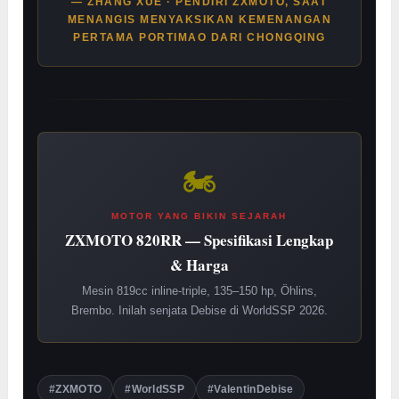
— ZHANG XUE · PENDIRI ZXMOTO, SAAT
MENANGIS MENYAKSIKAN KEMENANGAN
PERTAMA PORTIMAO DARI CHONGQING
🏍️
MOTOR YANG BIKIN SEJARAH
ZXMOTO 820RR — Spesifikasi Lengkap
& Harga
Mesin 819cc inline-triple, 135–150 hp, Öhlins,
Brembo. Inilah senjata Debise di WorldSSP 2026.
#ZXMOTO
#WorldSSP
#ValentinDebise