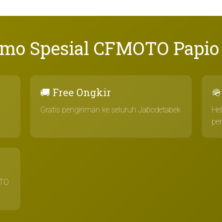
omo Spesial CFMOTO Papio 
🚚 Free Ongkir

Gratis pengiriman ke seluruh Jabodetabek
He
pe
OTO