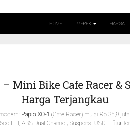
HOME
MEREK
HARGA
 Mini Bike Cafe Racer & 
Harga Terjangkau
o-modern:
Papio XO-1
(Cafe Racer) mulai Rp 35,8 jut
6cc EFI, ABS Dual Channel, Suspensi USD – fitur len