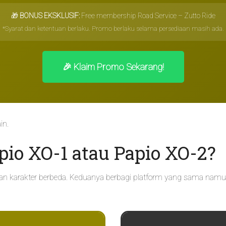
🎁
BONUS EKSKLUSIF:
Free membership Road Service – Zutto Ride
*Syarat dan ketentuan berlaku. Promo berlaku selama persediaan masih ada.
🎉 Klaim Promo Sekarang!
in.
apio XO-1 atau Papio XO-2?
n karakter berbeda. Keduanya berbagi platform yang sama namu