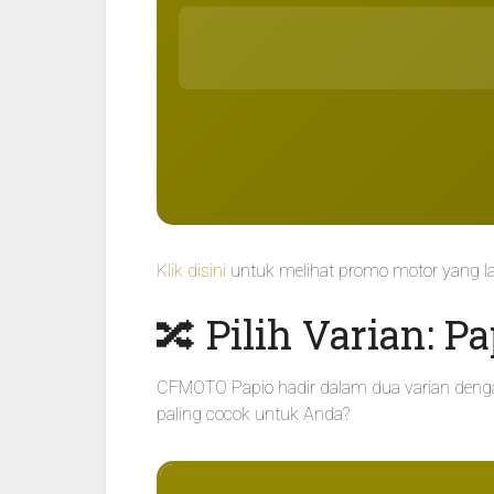
Klik disini
untuk melihat promo motor yang la
🔀 Pilih Varian: P
CFMOTO Papio hadir dalam dua varian denga
paling cocok untuk Anda?