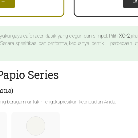
1 →
Li
ukai gaya cafe racer klasik yang elegan dan simpel. Pilih
XO-2
jik
r. Secara spesifikasi dan performa, keduanya identik — perbedaan u
Papio Series
arna)
yang beragam untuk mengekspresikan kepribadian Anda: