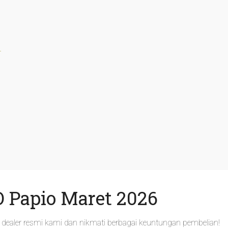
r
 Papio Maret 2026
dealer resmi kami dan nikmati berbagai keuntungan pembelian!