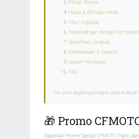
Pilihan Warna
Harga & Simulasi Kredit
Fitur Unggulan
Perbandingan dengan Kompetito
Spesifikasi Lengkap
Ketersediaan & Garansi
Ulasan Pengguna
FAQ
Klik untuk langsung ke bagian yang Anda cari
🎁 Promo CFMOTO
Dapatkan Promo Spesial CFMOTO Papio dari 