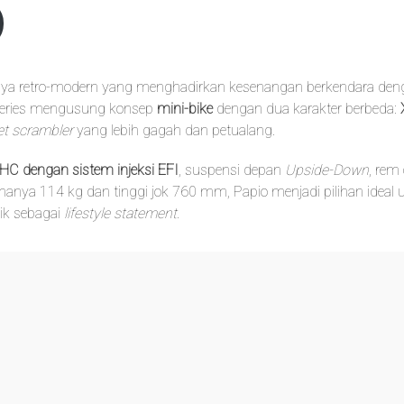
gaya retro-modern yang menghadirkan kesenangan berkendara deng
o Series mengusung konsep
mini-bike
dengan dua karakter berbeda:
et scrambler
yang lebih gagah dan petualang.
OHC dengan sistem injeksi EFI
, suspensi depan
Upside-Down
, rem
t hanya 114 kg dan tinggi jok 760 mm, Papio menjadi pilihan ide
ik sebagai
lifestyle statement
.