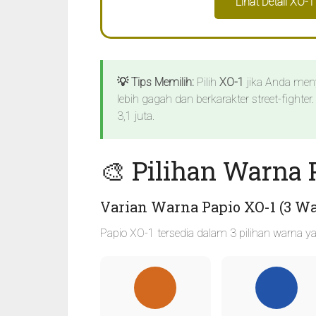
Lihat Detail XO-
💡 Tips Memilih:
Pilih
XO-1
jika Anda meny
lebih gagah dan berkarakter street-fighte
3,1 juta.
🎨 Pilihan Warna 
Varian Warna Papio XO-1 (3 W
Papio XO-1 tersedia dalam 3 pilihan warna 