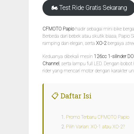
🏍️ Test Ride Gratis Sekarang
CFMOTO Papio
hadir sebagai mini bike ber
Berbeda dari bebek atau skutik biasa, Papi
ramping dan elegan, serta
XO-2
bergaya
stre
Keduanya dibekali mesin
126cc 1-silinder D
Channel
, serta lampu full LED. Dengan bobo
rider yang mencari motor dengan karakter un
📋 Daftar Isi
Promo Terbaru CFMOTO Papio
Pilih Varian: XO-1 atau XO-2?