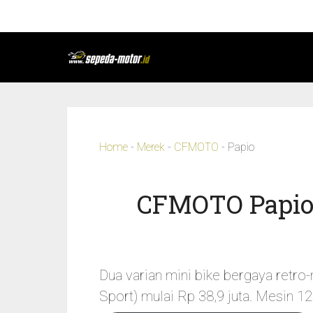
Home
-
Merek
-
CFMOTO
-
Papio
CFMOTO Papio –
Dua varian mini bike bergaya retr
Sport) mulai Rp 38,9 juta. Mesin 12