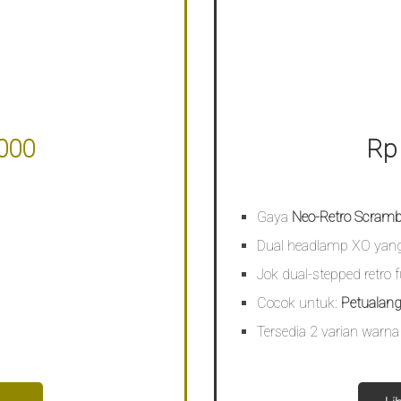
000
Rp
Gaya
Neo-Retro Scramb
Dual headlamp XO yan
Jok dual-stepped retro f
Cocok untuk:
Petualang
Tersedia 2 varian warna