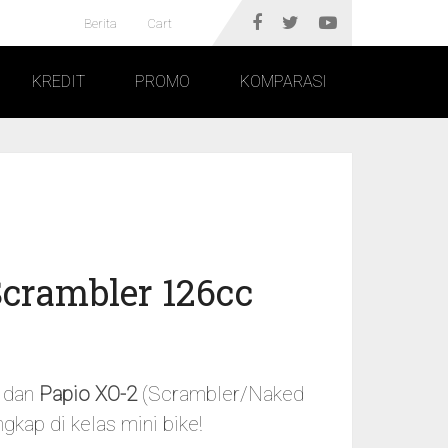
Berita
Cart
KREDIT
PROMO
KOMPARASI
Scrambler 126cc
a dan
Papio XO-2
(Scrambler/Naked
gkap di kelas mini bike!