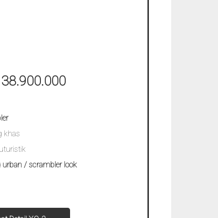
 38.900.000
ler
g khas
uturistik
 urban / scrambler look