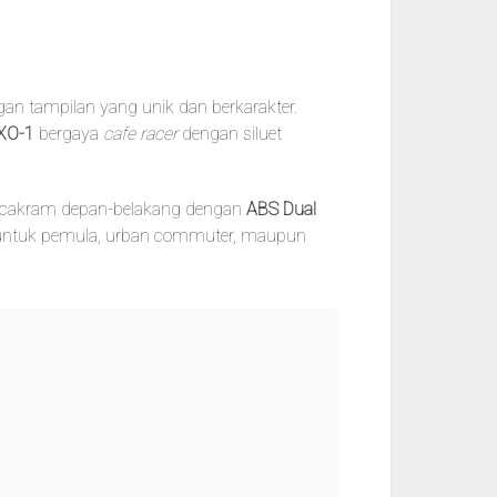
an tampilan yang unik dan berkarakter.
XO-1
bergaya
cafe racer
dengan siluet
 cakram depan-belakang dengan
ABS Dual
al untuk pemula, urban commuter, maupun