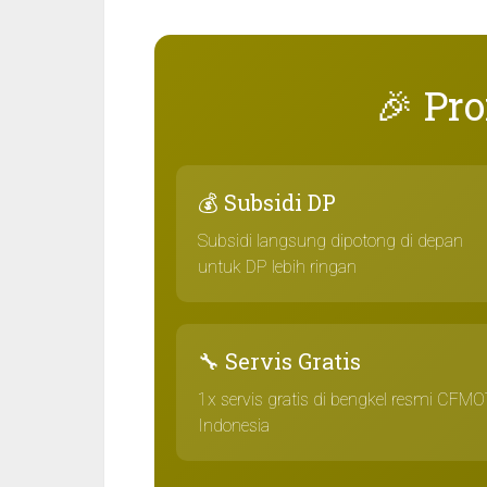
🎉 Pr
💰 Subsidi DP
Subsidi langsung dipotong di depan
untuk DP lebih ringan
🔧 Servis Gratis
1x servis gratis di bengkel resmi CFM
Indonesia