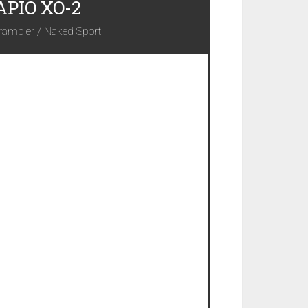
APIO XO-2
rambler / Naked Sport