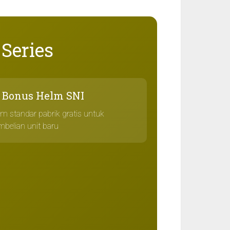
Series
 Bonus Helm SNI
lm standar pabrik gratis untuk
mbelian unit baru