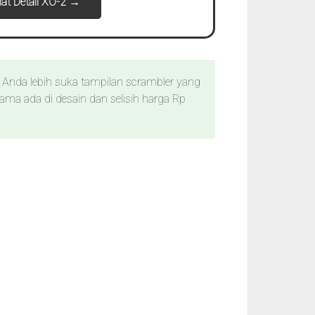
hat Detail XO-2 →
a Anda lebih suka tampilan scrambler yang
tama ada di desain dan selisih harga Rp