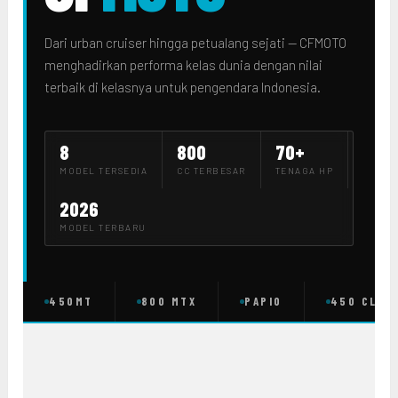
Dari urban cruiser hingga petualang sejati — CFMOTO
menghadirkan performa kelas dunia dengan nilai
terbaik di kelasnya untuk pengendara Indonesia.
8
800
70+
MODEL TERSEDIA
CC TERBESAR
TENAGA HP
2026
MODEL TERBARU
450MT
800 MTX
PAPIO
450 CLC