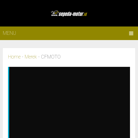
MENU
Home
-
Merek
-
CFMOTO