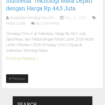
Indonesia: Teknologi Masa Depan
dengan Harga Rp 44,5 Juta
id.sepedamotor@gmail.com
May 22, 2026
Motor Listrik
No Comments
Omoway Omo X di Indonesia: Harga Rp 44,5 Juta,
Spesifikasi, dan Perbandingan Motor Listrik 2026 Motor
Listrik • Review • 2026 Omoway Omo X Dijual di
Indonesia: Teknologi Masa …
[Continue Reading...]
Previous
SEARCH