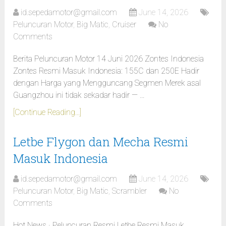
id.sepedamotor@gmail.com
June 14, 2026
Peluncuran Motor
,
Big Matic
,
Cruiser
No
Comments
Berita Peluncuran Motor 14 Juni 2026 Zontes Indonesia
Zontes Resmi Masuk Indonesia: 155C dan 250E Hadir
dengan Harga yang Mengguncang Segmen Merek asal
Guangzhou ini tidak sekadar hadir — …
[Continue Reading...]
Letbe Flygon dan Mecha Resmi
Masuk Indonesia
id.sepedamotor@gmail.com
June 14, 2026
Peluncuran Motor
,
Big Matic
,
Scrambler
No
Comments
Hot News · Peluncuran Resmi Letbe Resmi Masuk