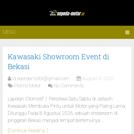
MENU
Kawasaki Showroom Event di
Bekasi
id.sepedamotor@gmail.com
August 4, 2026
Promo Motor
No Comments
Laporan Otomotif | Peristiwa Satu Sabtu di Jatiasih:
Kawasaki Membuka Pintu untuk Motor yang Paling Lama
Ditunggu Pada 8 Agustus 2026, sebuah showroom di
pinggiran Bekasi menjadi tempat bertemunya …
[Continue Reading...]