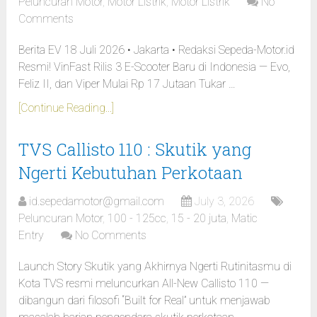
Peluncuran Motor
,
Motor Listrik
,
Motor Listrik
No
Comments
Berita EV 18 Juli 2026 • Jakarta • Redaksi Sepeda-Motor.id
Resmi! VinFast Rilis 3 E-Scooter Baru di Indonesia — Evo,
Feliz II, dan Viper Mulai Rp 17 Jutaan Tukar …
[Continue Reading...]
TVS Callisto 110 : Skutik yang
Ngerti Kebutuhan Perkotaan
id.sepedamotor@gmail.com
July 3, 2026
Peluncuran Motor
,
100 - 125cc
,
15 - 20 juta
,
Matic
Entry
No Comments
Launch Story Skutik yang Akhirnya Ngerti Rutinitasmu di
Kota TVS resmi meluncurkan All-New Callisto 110 —
dibangun dari filosofi “Built for Real” untuk menjawab