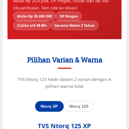
Mulai Rp 20,6 juta. DP ringan, cicilan dari Rp 500
ribuan/bulan. Test ride ke lokasi!
Mulai Rp 20.600.000
DP Ringan
Cicilan s/d 48 Bln
Garansi Mesin 3 Tahun
Pilihan Varian & Warna
TVS Ntorq 125 hadir dalam 2 varian dengan 4
pilihan warna total
Ntorq XP
Ntorq 125
TVS Ntorq 125 XP