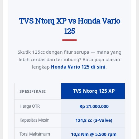
TVS Ntorq XP vs Honda Vario
125
Skutik 125cc dengan fitur serupa — mana yang
lebih cerdas dan terhubung? Baca juga ulasan
lengkap
Honda Vario 125 di sini
.
TVS Ntorq 125 XP
SPESIFIKASI
Harga OTR
Rp 21.000.000
Kapasitas Mesin
124,8 cc (3-Valve)
Torsi Maksimum
10,8 Nm @ 5.500 rpm
1