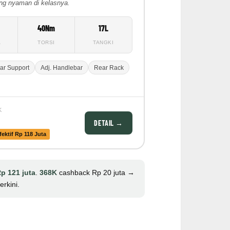
ing nyaman di kelasnya.
W
40Nm
17L
A
TORSI
TANGKI
ar Support
Adj. Handlebar
Rear Rack
K
DETAIL →
fektif Rp 118 Juta
p 121 juta
.
368K
cashback Rp 20 juta →
rkini.