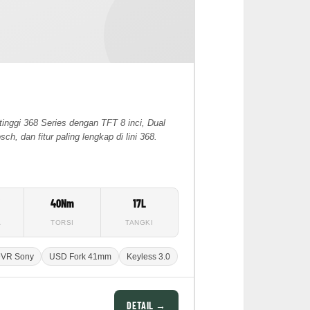
tinggi 368 Series dengan TFT 8 inci, Dual
 dan fitur paling lengkap di lini 368.
W
40Nm
17L
A
TORSI
TANGKI
DVR Sony
USD Fork 41mm
Keyless 3.0
DETAIL →