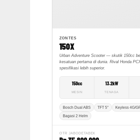
ZONTES
150X
Urban Adventure Scooter — skutik 150cc be
kesatuan pertama di dunia. Rival Honda 
spesifikasi lebih superior.
150cc
13.2kW
MESIN
TENAGA
Bosch Dual ABS
TFT 5″
Keyless 4G/G
Bagasi 2 Helm
OTR JABODETABEK
Rp 35.800.000