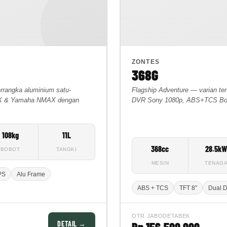
ZONTES
368G
rrangka aluminium satu-
Flagship Adventure — varian ter
PCX & Yamaha NMAX dengan
DVR Sony 1080p, ABS+TCS Bosch,
108kg
11L
368cc
28.5k
BOBOT
TANGKI
MESIN
TENAG
PS
Alu Frame
ABS + TCS
TFT 8″
Dual 
OTR JABODETABEK
DETAIL →
Rp 156.500.000