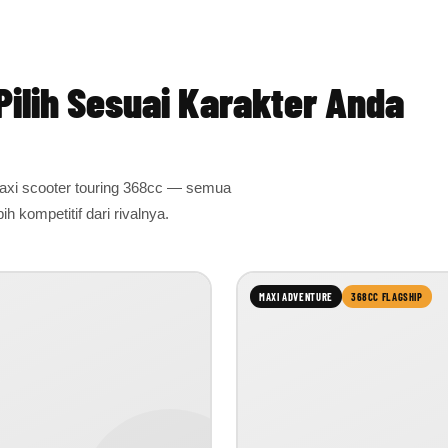
Pilih Sesuai Karakter Anda
axi scooter touring 368cc — semua
h kompetitif dari rivalnya.
MAXI ADVENTURE
368CC FLAGSHIP