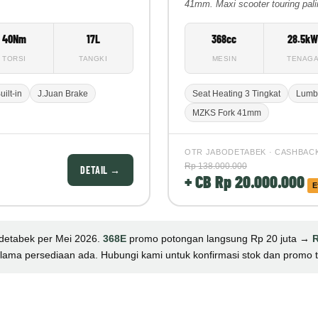
41mm. Maxi scooter touring pal
40Nm
17L
368cc
28.5k
TORSI
TANGKI
MESIN
TENAG
ilt-in
J.Juan Brake
Seat Heating 3 Tingkat
Lumb
MZKS Fork 41mm
OTR JABODETABEK · CASHBAC
Rp 138.000.000
DETAIL →
+ CB Rp 20.000.000
E
etabek per Mei 2026.
368E
promo potongan langsung Rp 20 juta →
R
lama persediaan ada. Hubungi kami untuk konfirmasi stok dan promo te