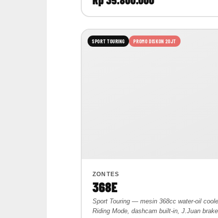
SPORT TOURING
PROMO DISKON 20JT
ZONTES
368E
Sport Touring — mesin 368cc water-oil coole
Riding Mode, dashcam built-in, J.Juan brake.