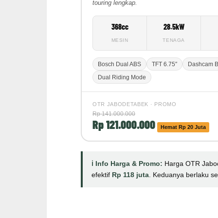
touring lengkap.
368cc
28.5kW
MESIN
TENAGA
Bosch Dual ABS
TFT 6.75″
Dashcam Bu
Dual Riding Mode
OTR JABODETABEK · PROMO
Rp 141.000.000
Rp 121.000.000
Hemat Rp 20 Juta
ℹ️ Info Harga & Promo:
Harga OTR Jabod
efektif
Rp 118 juta
. Keduanya berlaku se