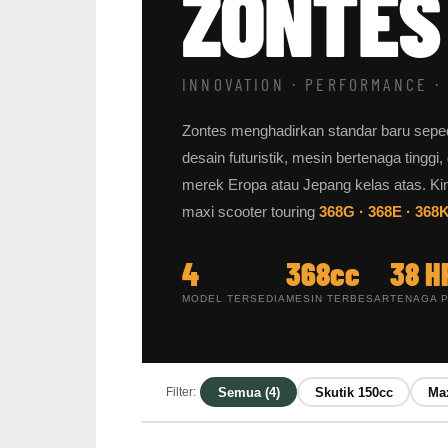
ZONTES
INNOVATION · PERFORMANCE ·
Zontes menghadirkan standar baru sepe
desain futuristik, mesin bertenaga tinggi
merek Eropa atau Jepang kelas atas. Kin
maxi scooter touring
368G · 368E · 368
4
368cc
38 H
MODEL TERSEDIA
MESIN TERBESAR
TENAGA 
Semua (4)
Skutik 150cc
Max
Filter: