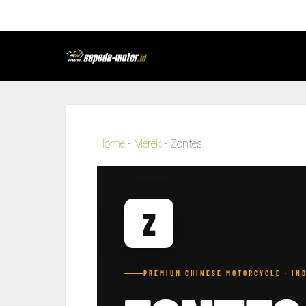
Home
-
Merek
-
Zontes
Z
PREMIUM CHINESE MOTORCYCLE · IN