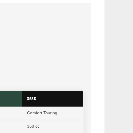
368K
Comfort Touring
368 cc