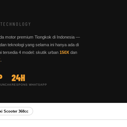
 TECHNOLOGY
da motor premium Tiongkok di Indonesia —
, dan teknologi yang selama ini hanya ada di
i tersedia 4 model: skutik urban
150X
dan
K
.
P
24H
PUNCAK
RESPONS WHATSAPP
i Scooter 368cc