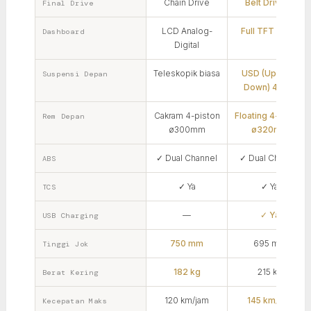
Chain Drive
Belt Drive ✓
Final Drive
LCD Analog-
Full TFT Color
Dashboard
Digital
Teleskopik biasa
USD (Upside-
Suspensi Depan
Down) 41mm
Cakram 4-piston
Floating 4-piston
Rem Depan
ø300mm
ø320mm
✓ Dual Channel
✓ Dual Channel
ABS
✓ Ya
✓ Ya
TCS
—
✓ Ya
USB Charging
750 mm
695 mm
Tinggi Jok
182 kg
215 kg
Berat Kering
120 km/jam
145 km/jam
Kecepatan Maks