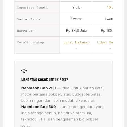
9,5 L
16 L
Kapasitas Tangki
2 warna
1 warna
Varian Warna
Rp 84,8 Juta
Rp 185 Juta
Harga OTR
Lihat Halaman
Lihat Halaman
Detail Lengkap
→
→
💡
Mana yang cocok untuk saya?
Napoleon Bob 250
— ideal untuk harian kota,
motor pertama bobber, atau budget terbatas.
Lebih ringan dan lebih mudah dikendarai.
Napoleon Bob 500
— untuk pengendara yang
ingin tenaga penuh, belt drive premium,
teknologi TFT, dan pengalaman big bobber
sejati.