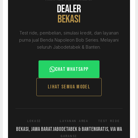
Dealer
BEKASI
Test ride, pembelian, simulasi kredit, dan layanan
purna jual Benda Napoleon Bob Series. Melayani
seluruh Jabodetabek & Banten.
Chat WhatsApp
Lihat Semua Model
LOKASI
LAYANAN AREA
TEST RIDE
Bekasi, Jawa Barat
Jabodetabek & Banten
Gratis, via WA
GARANSI