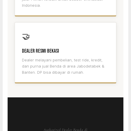
Indonesia.
🤝
Dealer Resmi Bekasi
Dealer melayani pembelian, test ride, kredit,
dan purna jual Benda di area Jabodetabek &
Banten. DP bisa dibayar di rumah.
Authorized Dealer Benda di