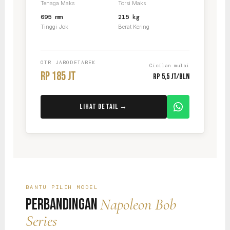
Tenaga Maks
Torsi Maks
695 mm
215 kg
Tinggi Jok
Berat Kering
OTR JABODETABEK
Cicilan mulai
Rp 185 Jt
Rp 5,5 Jt/bln
Lihat Detail →
BANTU PILIH MODEL
Napoleon Bob
Perbandingan
Series