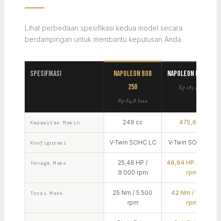
Lihat perbedaan spesifikasi kedua model secara
berdampingan untuk membantu keputusan Anda.
Spesifikasi
Napoleon Bob
Napoleon Bob 500
250
Rp 185 Juta
Rp 84,8 Juta
249 cc
475,6 cc
Kapasitas Mesin
V-Twin SOHC LC
V-Twin SOHC LC
Konfigurasi
25,48 HP /
46,94 HP / 9.000
Tenaga Maks
9.000 rpm
rpm
25 Nm / 5.500
42 Nm / 7.200
Torsi Maks
rpm
rpm