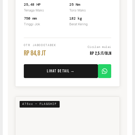
25,48 HP
25 Nm
Tenaga Maks
Torsi Maks
750 mm
182 kg
Tinggi Jok
Berat Kering
OTR JABODETABEK
Cicilan mulai
Rp 84,8 Jt
Rp 2,5 Jt/bln
Lihat Detail →
475cc — FLAGSHIP