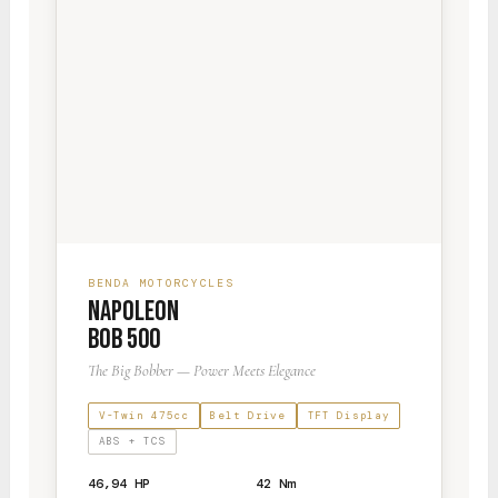
BENDA MOTORCYCLES
NAPOLEON
BOB 500
The Big Bobber — Power Meets Elegance
V-Twin 475cc
Belt Drive
TFT Display
ABS + TCS
46,94 HP
42 Nm