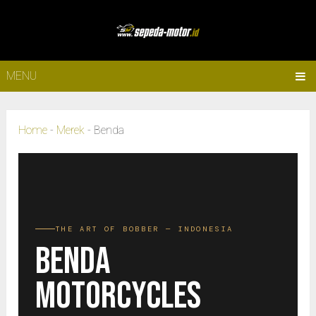
MENU
Home
-
Merek
-
Benda
THE ART OF BOBBER — INDONESIA
BENDA
MOTORCYCLES