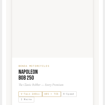
BENDA MOTORCYCLES
NAPOLEON
BOB 250
The Classic Bobber — Entry Premium
V-Twin 249cc
ABS + TCS
6-Speed
2 Warna