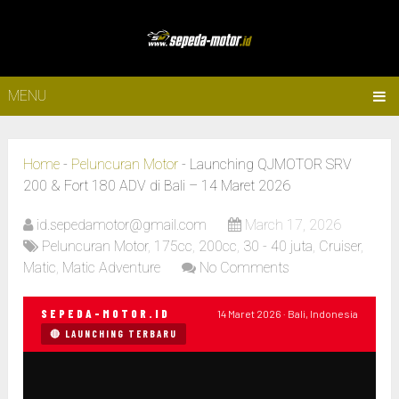
MENU
Home
-
Peluncuran Motor
-
Launching QJMOTOR SRV
200 & Fort 180 ADV di Bali – 14 Maret 2026
id.sepedamotor@gmail.com
March 17, 2026
Peluncuran Motor
,
175cc
,
200cc
,
30 - 40 juta
,
Cruiser
,
Matic
,
Matic Adventure
No Comments
SEPEDA-MOTOR.ID
14 Maret 2026 · Bali, Indonesia
🔴 LAUNCHING TERBARU