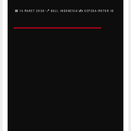
📅 14 MARET 2026
📍 BALI, INDONESIA
✍️ SEPEDA-MOTOR.ID
SRV 200
Fort 180 ADV