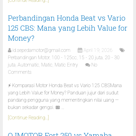
[Continue Reading...]
Perbandingan Honda Beat vs Vario
125 CBS: Mana yang Lebih Value for
Money?
id.sepedamotor@gmail.com
April 19, 2026
Perbandingan Motor
,
100 - 125cc
,
15 - 20 juta
,
20 - 30
juta
,
Automatic
,
Matic
,
Matic Entry
No
Comments
⚡ Komparasi Motor Honda Beat vs Vario 125 CBSMana
yang Lebih Value for Money? Panduan jujur dari sudut
pandang pengguna yang mementingkan nilai uang —
bukan sekadar gengsi. 📅 …
[Continue Reading...]
QJMOTOR Fort 250 vs Yamaha