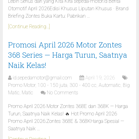
Lebih Serius dari yang Kita Kira sepeda-motor.id Berita
Otomotif April 2026Edisi Khusus Liputan Khusus · Brand
Briefing Zontes Buka Kartu: Pabrikan …
[Continue Reading...]
Promosi April 2026 Motor Zontes
368 Series — Harga Turun, Saatnya
Naik Kelas!
id.sepedamotor@gmail.com
April 19, 2026
Promo Motor
,
100 - 150 juta
,
300 - 400 cc
,
Automatic
,
Big
Matic
,
Matic
No Comments
Promo April 2026 Motor Zontes 368E dan 368K — Harga
Turun, Saatnya Naik Kelas! 🔥 Hot Promo April 2026
Promo April 2026:Zontes 368E & 368KHarga Spesial —
Saatnya Naik …