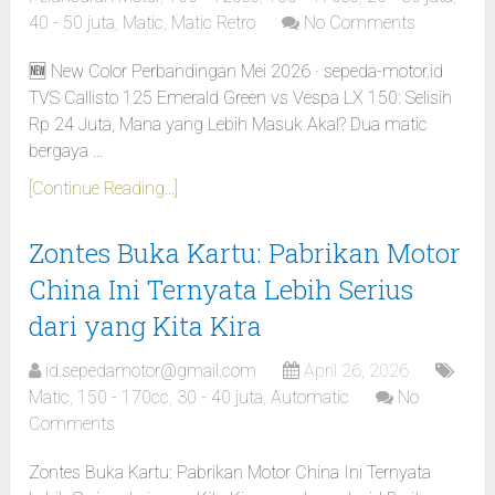
40 - 50 juta
,
Matic
,
Matic Retro
No Comments
🆕 New Color Perbandingan Mei 2026 · sepeda-motor.id
TVS Callisto 125 Emerald Green vs Vespa LX 150: Selisih
Rp 24 Juta, Mana yang Lebih Masuk Akal? Dua matic
bergaya …
[Continue Reading...]
Zontes Buka Kartu: Pabrikan Motor
China Ini Ternyata Lebih Serius
dari yang Kita Kira
id.sepedamotor@gmail.com
April 26, 2026
Matic
,
150 - 170cc
,
30 - 40 juta
,
Automatic
No
Comments
Zontes Buka Kartu: Pabrikan Motor China Ini Ternyata