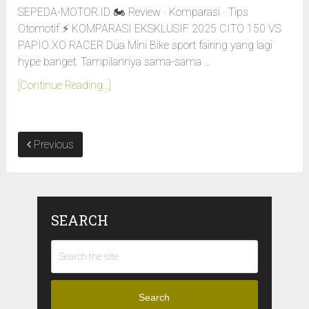
SEPEDA-MOTOR.ID 🏍️ Review · Komparasi · Tips
Otomotif ⚡ KOMPARASI EKSKLUSIF 2025 CITO 150 VS
PAPIO XO RACER Dua Mini Bike sport fairing yang lagi
hype banget. Tampilannya sama-sama …
[Continue Reading...]
Previous
SEARCH
Search