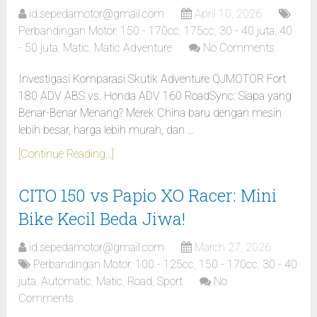
id.sepedamotor@gmail.com
April 10, 2026
Perbandingan Motor
,
150 - 170cc
,
175cc
,
30 - 40 juta
,
40
- 50 juta
,
Matic
,
Matic Adventure
No Comments
Investigasi Komparasi Skutik Adventure QJMOTOR Fort
180 ADV ABS vs. Honda ADV 160 RoadSync: Siapa yang
Benar-Benar Menang? Merek China baru dengan mesin
lebih besar, harga lebih murah, dan …
[Continue Reading...]
CITO 150 vs Papio XO Racer: Mini
Bike Kecil Beda Jiwa!
id.sepedamotor@gmail.com
March 27, 2026
Perbandingan Motor
,
100 - 125cc
,
150 - 170cc
,
30 - 40
juta
,
Automatic
,
Matic
,
Road
,
Sport
No
Comments