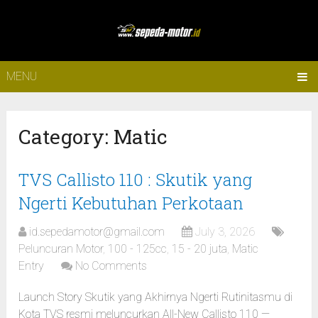
MENU
Category:
Matic
TVS Callisto 110 : Skutik yang
Ngerti Kebutuhan Perkotaan
id.sepedamotor@gmail.com
July 3, 2026
Peluncuran Motor
,
100 - 125cc
,
15 - 20 juta
,
Matic
Entry
No Comments
Launch Story Skutik yang Akhirnya Ngerti Rutinitasmu di
Kota TVS resmi meluncurkan All-New Callisto 110 —