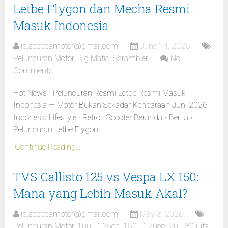
Letbe Flygon dan Mecha Resmi
Masuk Indonesia
id.sepedamotor@gmail.com
June 14, 2026
Peluncuran Motor
,
Big Matic
,
Scrambler
No
Comments
Hot News · Peluncuran Resmi Letbe Resmi Masuk
Indonesia — Motor Bukan Sekadar Kendaraan Juni 2026
Indonesia Lifestyle · Retro · Scooter Beranda › Berita ›
Peluncuran Letbe Flygon …
[Continue Reading...]
TVS Callisto 125 vs Vespa LX 150:
Mana yang Lebih Masuk Akal?
id.sepedamotor@gmail.com
May 3, 2026
Peluncuran Motor
,
100 - 125cc
,
150 - 170cc
,
20 - 30 juta
,