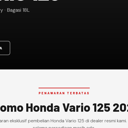
y · Bagasi 18L
A
PENAWARAN TERBATAS
omo Honda Vario 125 2
an eksklusif pembelian Honda Vario 125 di dealer resmi kami.
selama persediaan masih ada.