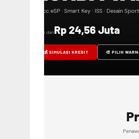
125cc eSP · Smart Key · ISS · Desain Sport
Rp 24,56 Juta
Mulai dari
💰 SIMULASI KREDIT
🎨 PILIH WARN
Pr
Penawar