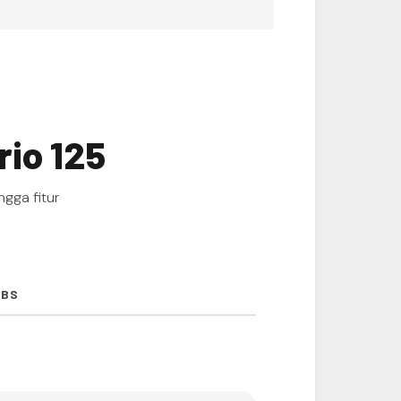
rio 125
ngga fitur
CBS