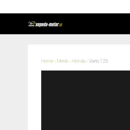
Home
-
Merek
-
Honda
-
Vario 125