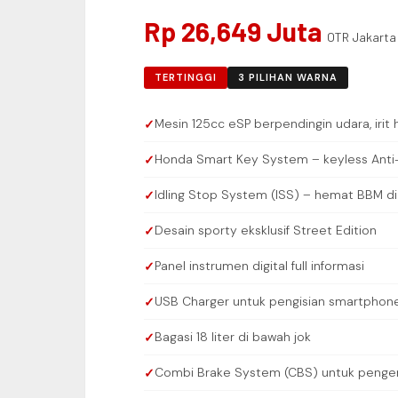
Rp 26,649 Juta
OTR Jakarta
TERTINGGI
3 PILIHAN WARNA
Mesin 125cc eSP berpendingin udara, irit 
Honda Smart Key System – keyless Anti-
Idling Stop System (ISS) – hemat BBM d
Desain sporty eksklusif Street Edition
Panel instrumen digital full informasi
USB Charger untuk pengisian smartphon
Bagasi 18 liter di bawah jok
Combi Brake System (CBS) untuk peng