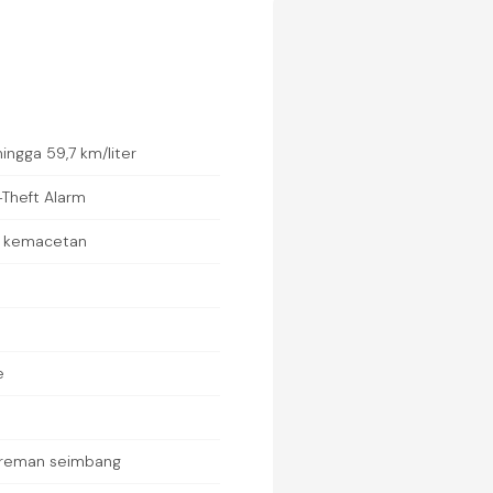
hingga 59,7 km/liter
Theft Alarm
i kemacetan
e
ereman seimbang