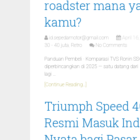
roadster mana ya
kamu?
id.sepedamotor@gmail.com
April 16
30 - 40 juta
,
Retro
No Comments
Panduan Pembeli · Komparasi TVS Ronin SSv
diperbincangkan di 2025 — satu datang dari
lagi …
[Continue Reading...]
Triumph Speed 4
Resmi Masuk In
Nyata bagi Pasa