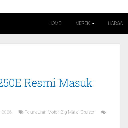
HOME
MEREK
HARGA
 250E Resmi Masuk
, 2026
Peluncuran Motor
,
Big Matic
,
Cruiser