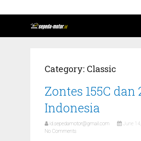
Category:
Classic
Zontes 155C dan
Indonesia
id.sepedamotor@gmail.com
June 14
No Comments