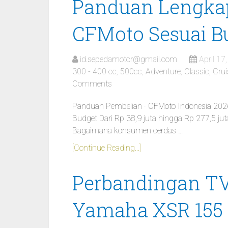
Panduan Lengka
CFMoto Sesuai B
id.sepedamotor@gmail.com
April 17
300 - 400 cc
,
500cc
,
Adventure
,
Classic
,
Crui
Comments
Panduan Pembelian · CFMoto Indonesia 20
Budget Dari Rp 38,9 juta hingga Rp 277,5 jut
Bagaimana konsumen cerdas …
[Continue Reading...]
Perbandingan TV
Yamaha XSR 155 