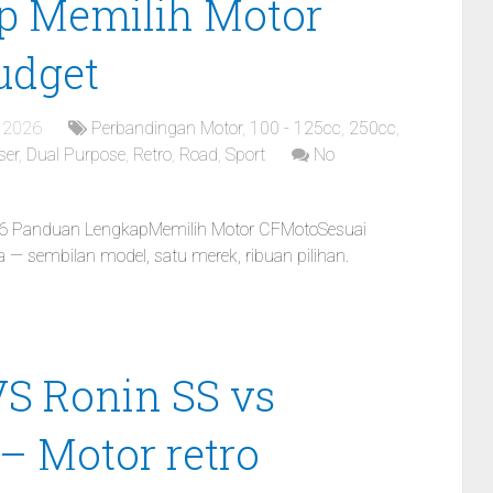
p Memilih Motor
udget
, 2026
Perbandingan Motor
,
100 - 125cc
,
250cc
,
ser
,
Dual Purpose
,
Retro
,
Road
,
Sport
No
26 Panduan LengkapMemilih Motor CFMotoSesuai
a — sembilan model, satu merek, ribuan pilihan.
S Ronin SS vs
– Motor retro