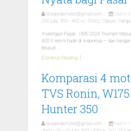
id.sepedamotor@gmail.com
March 2
200 juta
,
300 - 400 cc
,
500cc
,
Classic
,
Harga
Investigasi Pasar · IIMS 2026 Triumph Mas
400 X resmi hadir di Indonesia — dan harga
telusuri …
[Continue Reading...]
Komparasi 4 motor
TVS Ronin, W175
Hunter 350
id.sepedamotor@gmail.com
March 1
200cc
,
30 - 40 juta
,
300 - 400 cc
,
50 - 75 jut