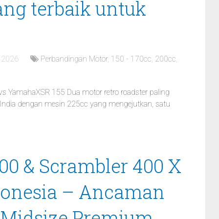
ng terbaik untuk
, 2026
Perbandingan Motor
,
150 - 170cc
,
200cc
,
s YamahaXSR 155 Dua motor retro roadster paling
 India dengan mesin 225cc yang mengejutkan, satu
00 & Scrambler 400 X
donesia – Ancaman
r Midsize Premium