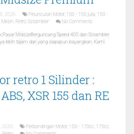
8, 2026
Peluncuran Motor
,
100 - 150 juta
,
150 -
,
Mesin
,
Retro
,
Scrambler
No Comments
uk,Pasar MidsizeBerguncang Speed 400 dan Scrambler
nya lebih tajam dari yang siapapun bayangkan. Kami
 retro 1 Silinder :
 ABS, XSR 155 dan RE
, 2026
Perbandingan Motor
,
150 - 170cc
,
175cc
,
a
,
Retro
No Comments