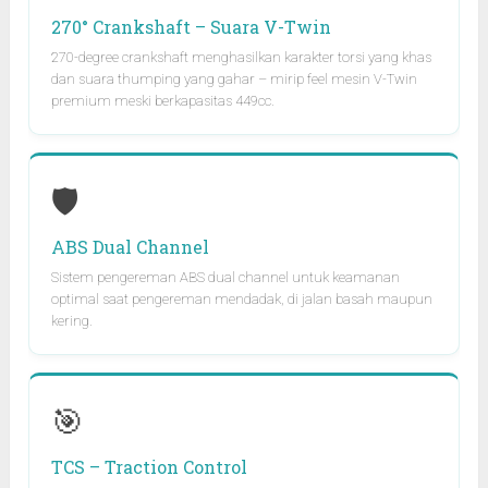
270° Crankshaft – Suara V-Twin
270-degree crankshaft menghasilkan karakter torsi yang khas
dan suara thumping yang gahar – mirip feel mesin V-Twin
premium meski berkapasitas 449cc.
🛡️
ABS Dual Channel
Sistem pengereman ABS dual channel untuk keamanan
optimal saat pengereman mendadak, di jalan basah maupun
kering.
🎯
TCS – Traction Control