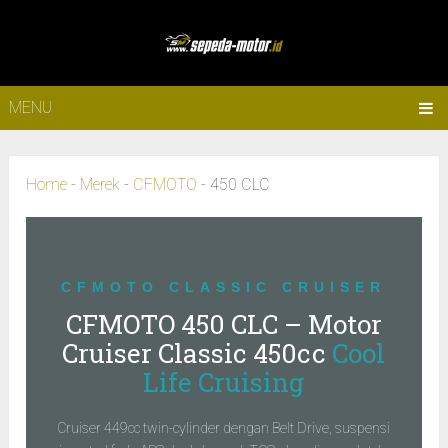
MENU
Home
-
Merek
-
CFMOTO
-
450 CLC
CFMOTO CLASSIC CRUISER
CFMOTO 450 CLC – Motor
Cruiser Classic 450cc
Cool
Life Cruising
Cruiser 449cc twin-cylinder dengan Belt Drive, suspensi