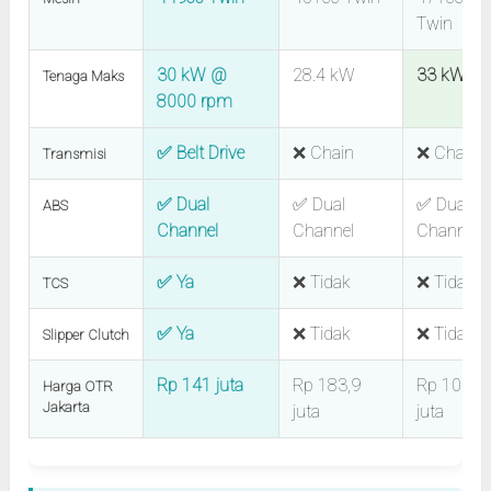
Twin
30 kW @
28.4 kW
33 kW
Tenaga Maks
8000 rpm
✅ Belt Drive
❌ Chain
❌ Chain
Transmisi
✅ Dual
✅ Dual
✅ Dual
ABS
Channel
Channel
Channel
✅ Ya
❌ Tidak
❌ Tidak
TCS
✅ Ya
❌ Tidak
❌ Tidak
Slipper Clutch
Rp 141 juta
Rp 183,9
Rp 105
Harga OTR
Jakarta
juta
juta