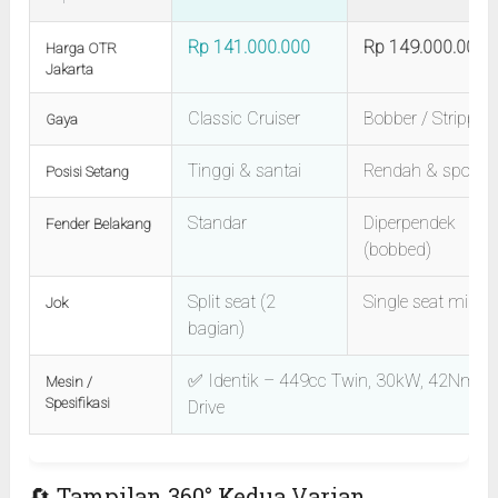
Rp 141.000.000
Rp 149.000.000
Harga OTR
Jakarta
Classic Cruiser
Bobber / Stripped
Gaya
Tinggi & santai
Rendah & sporty
Posisi Setang
Standar
Diperpendek
Fender Belakang
(bobbed)
Split seat (2
Single seat minim
Jok
bagian)
✅ Identik – 449cc Twin, 30kW, 42Nm, Be
Mesin /
Spesifikasi
Drive
🔄 Tampilan 360° Kedua Varian