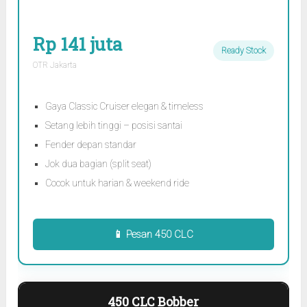
Rp 141 juta
Ready Stock
OTR Jakarta
Gaya Classic Cruiser elegan & timeless
Setang lebih tinggi – posisi santai
Fender depan standar
Jok dua bagian (split seat)
Cocok untuk harian & weekend ride
📱 Pesan 450 CLC
450 CLC Bobber