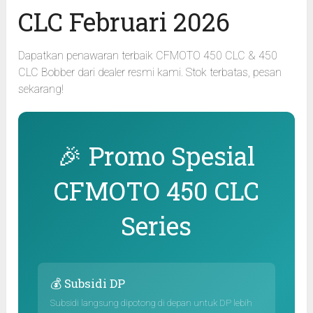
CLC Februari 2026
Dapatkan penawaran terbaik CFMOTO 450 CLC & 450
CLC Bobber dari dealer resmi kami. Stok terbatas, pesan
sekarang!
🎉 Promo Spesial
CFMOTO 450 CLC
Series
💰 Subsidi DP
Subsidi langsung dipotong di depan untuk DP lebih