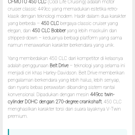
CFMOTO 450 CLC
(Cool Life Cruising) adalah motor
cruiser classic 449cc yang memadukan estetika retro-
klasik dengan teknologi modern. Hadir dalam dua karakter
yang berbeda –
450 CLC
bergaya classic cruiser yang
elegan, dan
450 CLC Bobber
yang lebih maskulin dan
stripped-down – keduanya berbagi platform yang sama
namun menawarkan karakter berkendara yang unik.
Yang membedakan 450 CLC dari kompetitor di kelasnya
adalah penggunaan
Belt Drive
– teknologi yang selama ini
menjadi ciri khas Harley-Davidson. Belt Drive memberikan
pengalaman berkendara yang lebih halus, lebih senyap,
dan nyaris bebas perawatan dibanding sistem rantai
konvensional. Dipadukan dengan mesin
449cc twin-
cylinder DOHC dengan 270-degree crankshaft
, 450 CLC
menghasilkan karakter torsi dan suara layaknya V-Twin
premium.