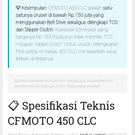
💡 Kesimpulan:
CFMOTO 450 CLC adalah
satu-
satunya cruiser di bawah Rp 150 juta yang
menggunakan Belt Drive sekaligus dilengkapi TCS
dan Slipper Clutch
. Kawasaki Eliminator yang
harganya Rp 183,9 juta pun tidak memiliki TCS
maupun slipper clutch. Untuk urusan kelengkapan
fitur safety vs harga, 450 CLC menawarkan value
terbaik di kelasnya.
*Sumber: kawasaki-motoart.com, honda.co.id, royalenfield.com,
sepeda-motor.id (Februari 2026). Harga dapat berubah.
📋 Spesifikasi Teknis
CFMOTO 450 CLC