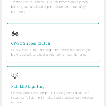
Traction Control System (TCS) untuk mencegah slip roda
belakang saat akselerasi di permukaan licin. Fitur safety
premium.
🏍️
CF-SC Slipper Clutch
CF-SC Slipper Clutch mencegah rear-wheel hop saat engine
braking agresif, perpindahan gigi lebih smooth dan aman.
💡
Full LED Lighting
Classic Round Head Lamp full LED yang ikonik, dipadukan
Integrated Tail Light minimalis. Desain retro dengan teknologi
modern.