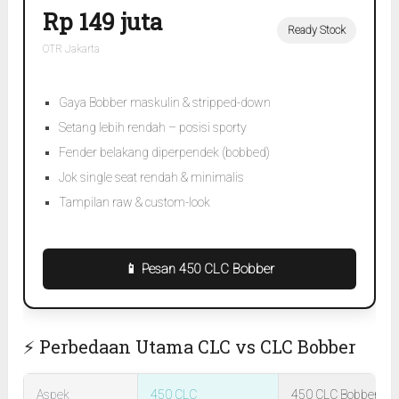
Rp 149 juta
Ready Stock
OTR Jakarta
Gaya Bobber maskulin & stripped-down
Setang lebih rendah – posisi sporty
Fender belakang diperpendek (bobbed)
Jok single seat rendah & minimalis
Tampilan raw & custom-look
📱 Pesan 450 CLC Bobber
⚡ Perbedaan Utama CLC vs CLC Bobber
Aspek
450 CLC
450 CLC Bobber