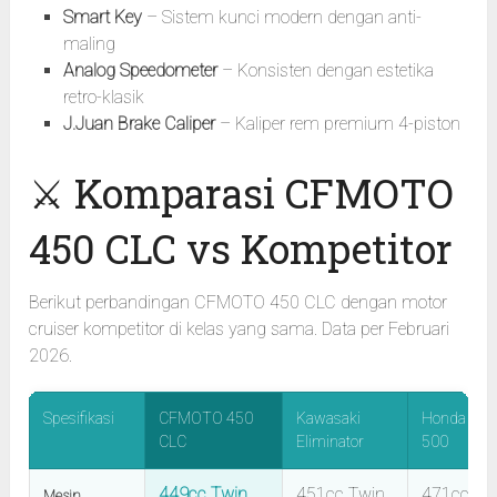
Smart Key
– Sistem kunci modern dengan anti-
maling
Analog Speedometer
– Konsisten dengan estetika
retro-klasik
J.Juan Brake Caliper
– Kaliper rem premium 4-piston
⚔️ Komparasi CFMOTO
450 CLC vs Kompetitor
Berikut perbandingan CFMOTO 450 CLC dengan motor
cruiser kompetitor di kelas yang sama. Data per Februari
2026.
Spesifikasi
CFMOTO 450
Kawasaki
Honda Reb
CLC
Eliminator
500
449cc Twin
451cc Twin
471cc
Mesin