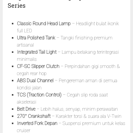
Series
Classic Round Head Lamp
– Headlight bulat ikonik
full LED
Ultra Polished Tank
– Tangki finishing premium
artisanal
Integrated Tail Light
– Lampu belakang terintegrasi
minimalis
CF-SC Slipper Clutch
– Perpindahan gigi smooth &
cegah rear hop
ABS Dual Channel
– Pengereman aman di semua
kondisi jalan
TCS (Traction Control)
– Cegah slip roda saat
akselerasi
Belt Drive
– Lebih halus, senyap, minim perawatan
270° Crankshaft
– Karakter torsi & suara ala V-Twin
Inverted Fork Depan
– Suspensi premium untuk kelas
cruiser