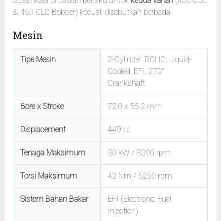
Spesifikasi di bawah berlaku untuk
kedua varian
(450 CLC
& 450 CLC Bobber) kecuali disebutkan berbeda.
Mesin
Tipe Mesin
2-Cylinder, DOHC, Liquid-
Cooled, EFI, 270°
Crankshaft
Bore x Stroke
72.0 x 55.2 mm
Displacement
449 cc
Tenaga Maksimum
30 kW / 8000 rpm
Torsi Maksimum
42 Nm / 6250 rpm
Sistem Bahan Bakar
EFI (Electronic Fuel
Injection)