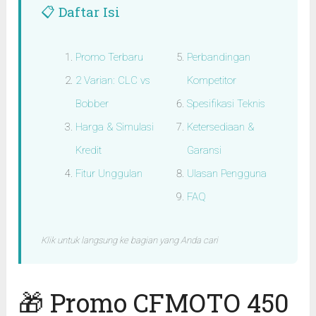
📋 Daftar Isi
Promo Terbaru
Perbandingan
2 Varian: CLC vs
Kompetitor
Bobber
Spesifikasi Teknis
Harga & Simulasi
Ketersediaan &
Kredit
Garansi
Fitur Unggulan
Ulasan Pengguna
FAQ
Klik untuk langsung ke bagian yang Anda cari
🎁 Promo CFMOTO 450