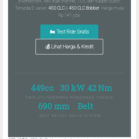
inverted fork, ABS dual channel, TCS, dan slipper clutch.
Tersedia 2 varian:
450 CLC
&
450 CLC Bobber
. Harga mulai
Rp 141 juta.
🏍️ Test Ride Gratis
💰 Lihat Harga & Kredit
449cc
30 kW
42 Nm
TWIN CYLINDER
MAX POWER
MAX TORQUE
690 mm
Belt
SEAT HEIGHT
DRIVE SYSTEM