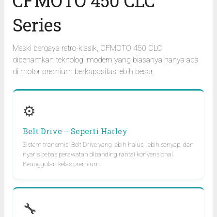
CFMOTO 450 CLC
Series
Meski bergaya retro-klasik, CFMOTO 450 CLC
dibenamkan teknologi modern yang biasanya hanya ada
di motor premium berkapasitas lebih besar.
⚙️
Belt Drive – Seperti Harley
Sistem transmisi Belt Drive yang lebih halus, lebih senyap, dan
nyaris bebas perawatan dibanding rantai konvensional.
Keunggulan kelas premium.
🔧