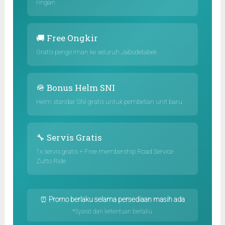
ringan
🚚 Free Ongkir
Gratis pengiriman ke seluruh Jabodetabek
🪖 Bonus Helm SNI
Helm standar SNI gratis untuk pembelian unit baru
🔧 Servis Gratis
1x servis gratis + Free membership Road Service
Zutto Ride
⏰
Promo berlaku selama persediaan masih ada
*Syarat dan ketentuan berlaku