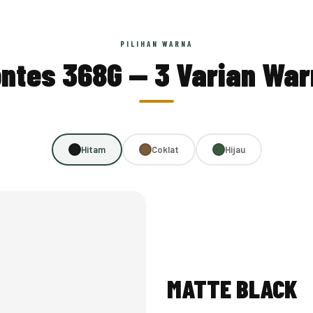
PILIHAN WARNA
ntes 368G — 3 Varian Wa
Hitam
Coklat
Hijau
MATTE BLACK