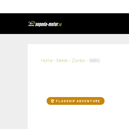
Home
-
Merek
-
Zontes
-
368G
🏆 FLAGSHIP ADVENTURE
ZONTES 3