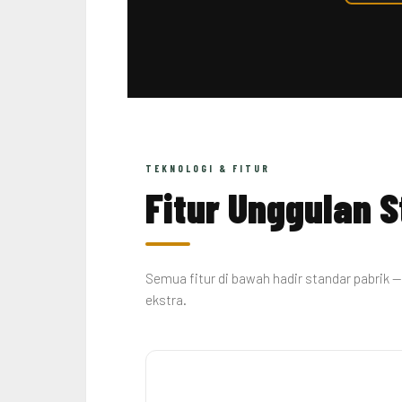
TEKNOLOGI & FITUR
Fitur Unggulan 
Semua fitur di bawah hadir standar pabrik 
ekstra.