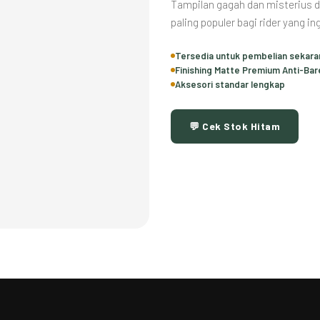
Tampilan gagah dan misterius d
paling populer bagi rider yang in
Tersedia untuk pembelian sekara
Finishing Matte Premium Anti-Bar
Aksesori standar lengkap
💬 Cek Stok Hitam