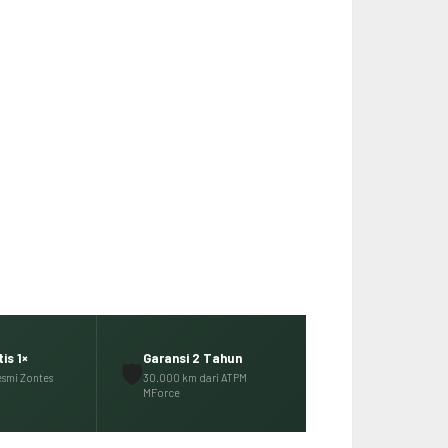
is 1×
Garansi 2 Tahun
🛡️
esmi Zontes
30.000 km dari ATPM
MForce