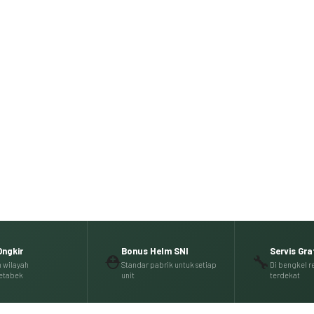
cc — Paling Lengkap di Kelasnya
80p
ABS + TCS Bosch
Keyless 3.0
hat Cicilan
Ongkir
Bonus Helm SNI
Servis Grat
⛑️
🔧
h wilayah
Standar pabrik untuk setiap
Di bengkel r
etabek
unit
terdekat