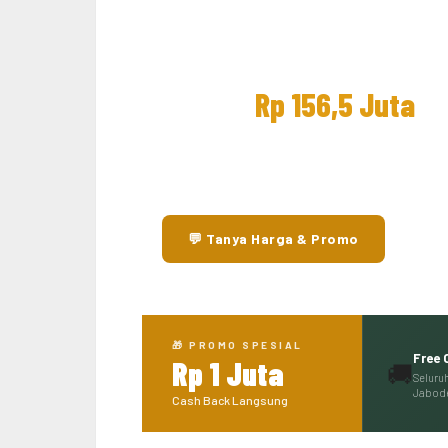
Maxi Scooter Adventure 368
Rp 156,5 Juta
OTR Jakarta
38 HP
40 Nm
TFT 8"
Dual DVR 10
💬 Tanya Harga & Promo
📋 Li
🎁 PROMO SPESIAL
Free 
Rp 1 Juta
🚚
Seluru
Jabod
Cash Back Langsung