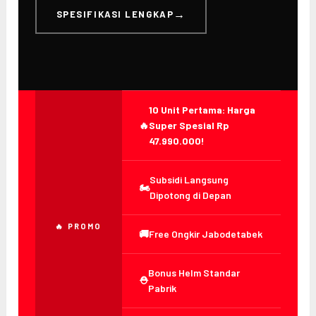
SPESIFIKASI LENGKAP
10 Unit Pertama: Harga
🔥
Super Spesial Rp
47.990.000!
Subsidi Langsung
🏍️
Dipotong di Depan
🔥 PROMO
🚚
Free Ongkir Jabodetabek
Bonus Helm Standar
⛑️
Pabrik