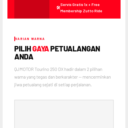
Servis Gratis 1x + Free
🛠️
Membership Zutto Ride
VARIAN WARNA
PILIH
GAYA
PETUALANGAN
ANDA
QJMOTOR Tourino 250 DX hadir dalam 2 pilihan
warna yang tegas dan berkarakter — mencerminkan
jiwa petualang sejati di setiap perjalanan.