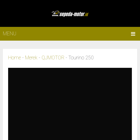
MENU
Home
-
Merek
-
QJMOTOR
-
Tourino 250