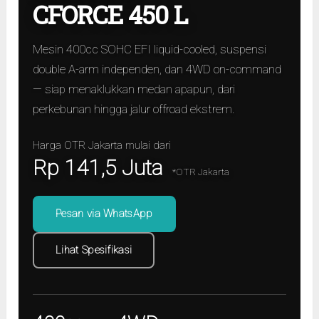
CFORCE 450 L
Mesin 400cc SOHC EFI liquid-cooled, suspensi
double A-arm independen, dan 4WD on-command
— siap menaklukkan medan apapun, dari
perkebunan hingga jalur offroad ekstrem.
Harga OTR Jakarta mulai dari
Rp 141,5 Juta
*OTR Jakarta
Pesan via WhatsApp
Lihat Spesifikasi