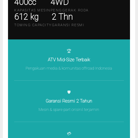
400cc
4WD
KAPASITAS MESIN
PENGGERAK RODA
612 kg
2 Thn
TOWING CAPACITY
GARANSI RESMI
🏆
ATV Mid-Size Terbaik
Pengakuan media & komunitas offroad Indonesia
🛡️
Garansi Resmi 2 Tahun
Mesin & spare part orisinil terjamin
💳