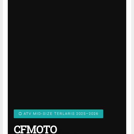
⬡ ATV MID-SIZE TERLARIS 2025–2026
CFMOTO