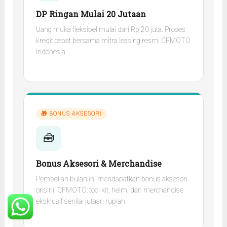
DP Ringan Mulai 20 Jutaan
Uang muka fleksibel mulai dari Rp 20 juta. Proses
kredit cepat bersama mitra leasing resmi CFMOTO
Indonesia.
🎁 BONUS AKSESORI
🧰
Bonus Aksesori & Merchandise
Pembelian bulan ini mendapatkan bonus aksesori
orisinil CFMOTO: tool kit, helm, dan merchandise
eksklusif senilai jutaan rupiah.