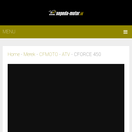
MENU
Home
-
Merek
-
CFMOTO
-
ATV
-
CFORCE 450