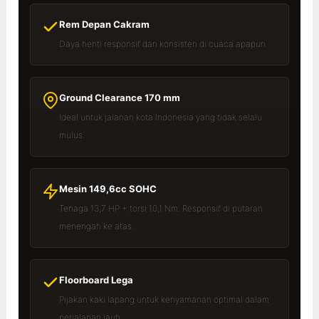
Rem Depan Cakram
Daya henti responsif dan konsisten di cuaca apapun.
Ground Clearance 170 mm
Ideal untuk jalanan kota Indonesia yang tidak selalu
mulus.
Mesin 149,6cc SOHC
Tenaga 13,7 HP + torsi 10,1 Nm. Responsif di putaran
menengah ke atas.
Floorboard Lega
Pijakan kaki lapang untuk kenyamanan optimal dalam
perjalanan jauh.