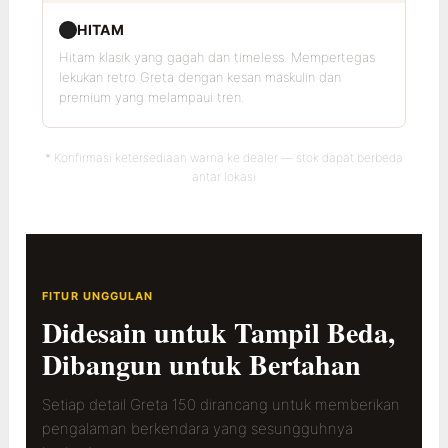
HITAM
Hitam klasik yang gagah dan timeless. Mempertegas
lekukan retro Greta dengan kesan maskulin dan
premium yang melampaui tren.
* Konfirmasi ketersediaan warna ke dealer — stok dapat berbeda
antar lokasi
FITUR UNGGULAN
Didesain untuk Tampil Beda,
Dibangun untuk Bertahan
Setiap detail Greta 150 dirancang untuk memberikan
pengalaman berkendara yang sesungguhnya