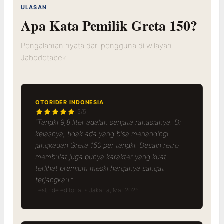
ULASAN
Apa Kata Pemilik Greta 150?
Pengalaman nyata dari pengguna di wilayah
Jabodetabek
OTORIDER INDONESIA
5/5
“Tangki 9,8 liter adalah senjata rahasianya. Di
kelasnya, tidak ada yang bisa menandingi
jangkauan Greta 150 per tangki. Desain retro
membulat juga punya karakter yang kuat —
terlihat premium meski harganya sangat
terjangkau.”
Test ride editorial • Jakarta, Mar 2026