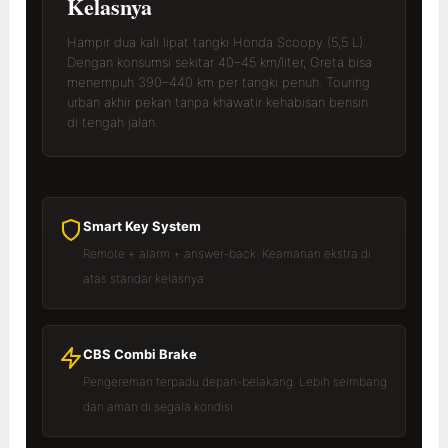
Kelasnya
Hampir dua kali lipat tangki Honda Scoopy (5,5 L).
Dengan konsumsi sekitar 40–45 km/liter, Greta bisa
menempuh 390–440 km per tangki penuh. Touring
urban akhir pekan tanpa khawatir kehabisan bensin
di tengah jalan.
Smart Key System
Remote + alarm + answer-back. Keamanan ekstra di
atas standar kelasnya.
CBS Combi Brake
Pengereman terpadu depan-belakang. Lebih seimbang
dan aman di segala kondisi.