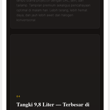
lampu utama projector dengan DRL, sein, dan
tailamp. Tampilan premium sekaligus pencahayaan
optimal di malam hari. Lebih terang, lebih hemat
daya, dan jauh lebih awet dari halogen
konvensional.
04
Tangki 9,8 Liter — Terbesar di