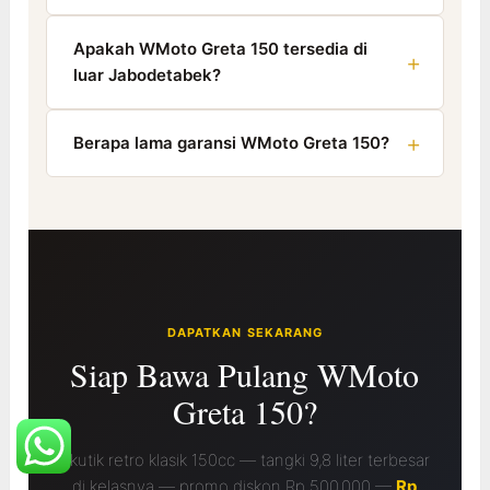
Apakah WMoto Greta 150 tersedia di
luar Jabodetabek?
Berapa lama garansi WMoto Greta 150?
DAPATKAN SEKARANG
Siap Bawa Pulang WMoto
Greta 150?
Skutik retro klasik 150cc — tangki 9,8 liter terbesar
di kelasnya — promo diskon Rp 500.000 —
Rp