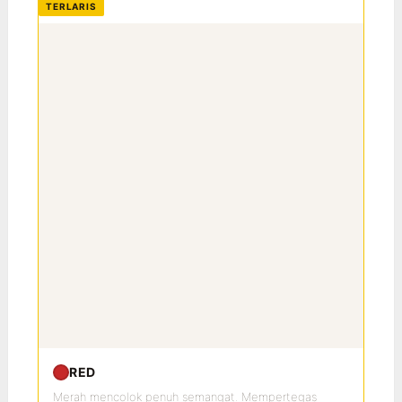
TERLARIS
RED
Merah mencolok penuh semangat. Mempertegas