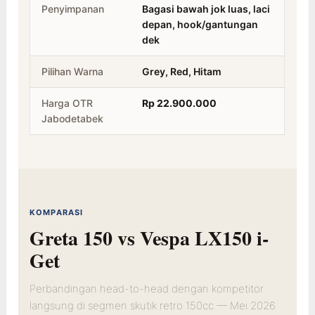
Penyimpanan
Bagasi bawah jok luas, laci
depan, hook/gantungan
dek
Pilihan Warna
Grey, Red, Hitam
Harga OTR
Rp 22.900.000
Jabodetabek
KOMPARASI
Greta 150 vs Vespa LX150 i-
Get
Perbandingan head-to-head dengan kompetitor
langsung di segmen skutik retro 150cc — Mei 2026