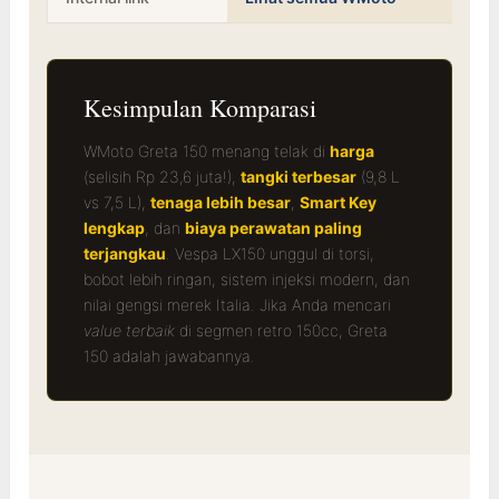
Kesimpulan Komparasi
WMoto Greta 150 menang telak di
harga
(selisih Rp 23,6 juta!),
tangki terbesar
(9,8 L
vs 7,5 L),
tenaga lebih besar
,
Smart Key
lengkap
, dan
biaya perawatan paling
terjangkau
. Vespa LX150 unggul di torsi,
bobot lebih ringan, sistem injeksi modern, dan
nilai gengsi merek Italia. Jika Anda mencari
value terbaik
di segmen retro 150cc, Greta
150 adalah jawabannya.