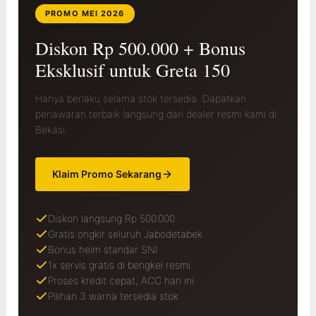
PROMO MEI 2026
Diskon Rp 500.000 + Bonus
Eksklusif untuk Greta 150
Hanya berlaku selama stok tersedia. Dapatkan
penawaran terbaik langsung dari dealer resmi kami di
Bekasi.
Klaim Promo Sekarang
Diskon langsung Rp 500.000
Gratis ongkir seluruh Jabodetabek
Bonus helm standar SNI
1x servis gratis di bengkel resmi
Proses kredit cepat, ACC hari ini
Pilihan 3 warna tersedia stok