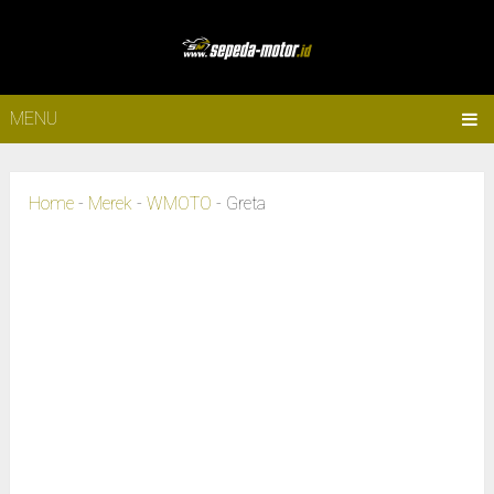
MENU
Home
-
Merek
-
WMOTO
-
Greta
SKUTIK RETRO KLASIK • WMOTO • 150CC
WMoto Greta 150 —
Retro Klasik Eropa
dengan Tangki 9,8 Liter
Terbesar di Kelasnya