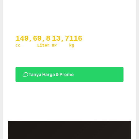
Desain membulat ikonik • Smart Key • Full LED •
CBS • Harga Rp 22.900.000 OTR Jabodetabek
149,6
9,8
13,7
116
cc
Liter
HP
kg
MESIN
TANGKI
TENAGA
BOBOT
Tanya Harga & Promo
Lihat Spesifikasi