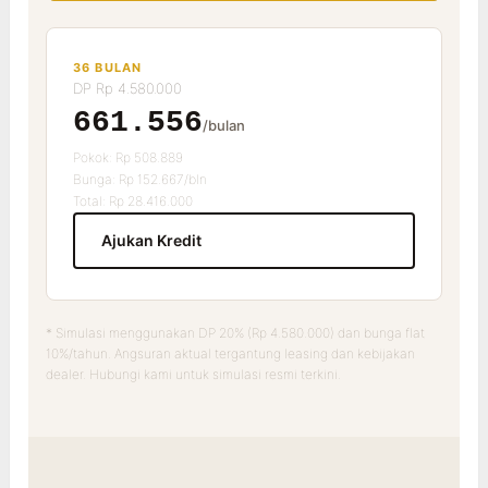
36 BULAN
DP Rp 4.580.000
661.556
/bulan
Pokok: Rp 508.889
Bunga: Rp 152.667/bln
Total: Rp 28.416.000
Ajukan Kredit
* Simulasi menggunakan DP 20% (Rp 4.580.000) dan bunga flat
10%/tahun. Angsuran aktual tergantung leasing dan kebijakan
dealer. Hubungi kami untuk simulasi resmi terkini.