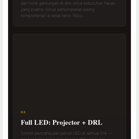
dan hook gantungan di dek untuk kebutuhan harian
yang praktis. Solusi penyimpanan paling
komprehensif di kelas retro 150cc.
03
Full LED: Projector + DRL
Sistem pencahayaan penuh LED di semua titik —