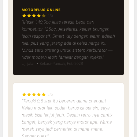
MOTORPLUS ONLINE
4/5
“Mesin 149,6cc jelas terasa beda dari
kompetitor 125cc. Akselerasi keluar tikungan
lebih responsif. Smart Key dengan alarm adalah
nilai plus yang jarang ada di kelas harga ini.
Minus satu bintang untuk sistem karburator —
rider modern lebih familiar dengan injeksi.”
Uji jalan • Bekasi–Puncak, Feb 2026
5/5
“Tangki 9,8 liter itu beneran game changer!
Kalau motor lain sudah harus isi bensin, saya
masih bisa lanjut jauh. Desain retro-nya cantik
banget, banyak yang nanya motor apa. Warna
merah saya jadi perhatian di mana-mana.
Sangat puas!”