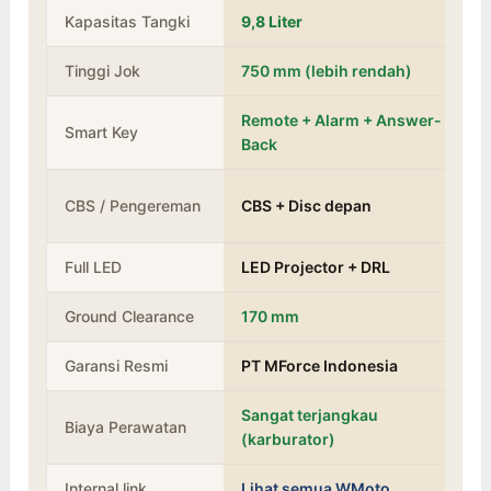
Kapasitas Tangki
9,8 Liter
Tinggi Jok
750 mm (lebih rendah)
Remote + Alarm + Answer-
Smart Key
Back
CBS / Pengereman
CBS + Disc depan
Full LED
LED Projector + DRL
Ground Clearance
170 mm
Garansi Resmi
PT MForce Indonesia
Sangat terjangkau
Biaya Perawatan
(karburator)
Internal link
Lihat semua WMoto