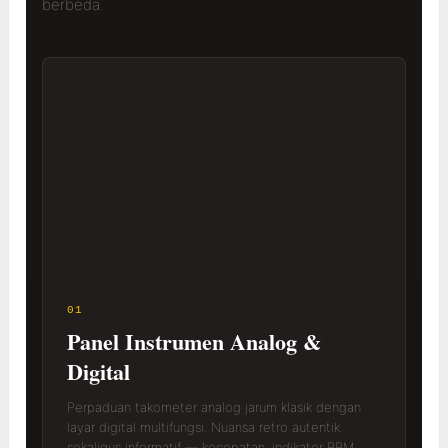
berbeda.
01
Panel Instrumen Analog &
Digital
Perpaduan takometer analog jarum klasik dengan
layar digital multifungsi. Nuansa retro autentik
sekaligus informatif — kecepatan, indikator BBM,