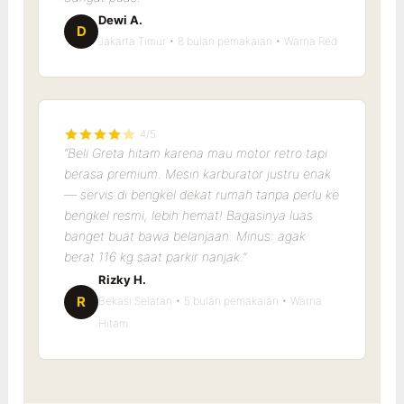
Dewi A.
D
Jakarta Timur • 8 bulan pemakaian • Warna Red
4/5
“Beli Greta hitam karena mau motor retro tapi
berasa premium. Mesin karburator justru enak
— servis di bengkel dekat rumah tanpa perlu ke
bengkel resmi, lebih hemat! Bagasinya luas
banget buat bawa belanjaan. Minus: agak
berat 116 kg saat parkir nanjak.”
Rizky H.
R
Bekasi Selatan • 5 bulan pemakaian • Warna
Hitam