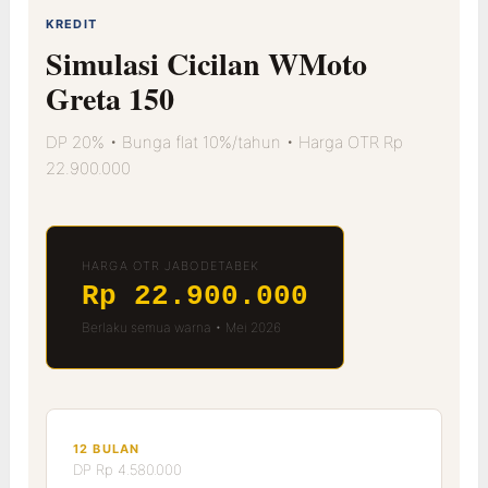
KREDIT
Simulasi Cicilan WMoto
Greta 150
DP 20% • Bunga flat 10%/tahun • Harga OTR Rp
22.900.000
HARGA OTR JABODETABEK
Rp 22.900.000
Berlaku semua warna • Mei 2026
12 BULAN
DP Rp 4.580.000