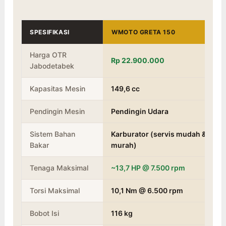
SPESIFIKASI
WMOTO GRETA 150
Harga OTR
Rp 22.900.000
Jabodetabek
Kapasitas Mesin
149,6 cc
Pendingin Mesin
Pendingin Udara
Sistem Bahan
Karburator (servis mudah &
Bakar
murah)
Tenaga Maksimal
~13,7 HP @ 7.500 rpm
Torsi Maksimal
10,1 Nm @ 6.500 rpm
Bobot Isi
116 kg