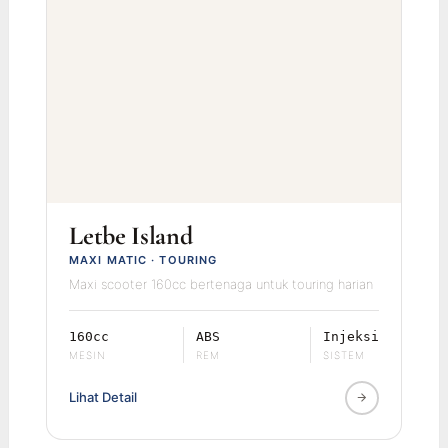
Letbe Island
MAXI MATIC · TOURING
Maxi scooter 160cc bertenaga untuk touring harian
160cc
ABS
Injeksi
MESIN
REM
SISTEM
Lihat Detail