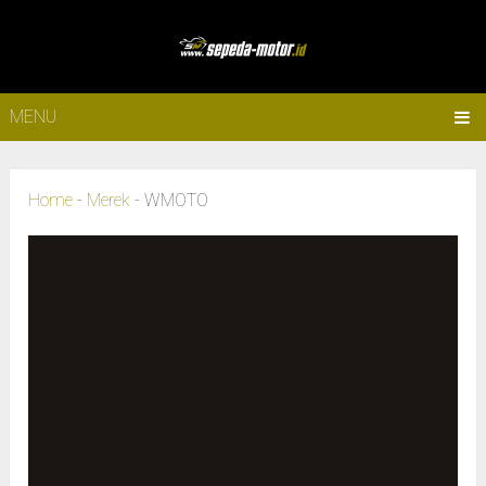
MENU
Home
-
Merek
-
WMOTO