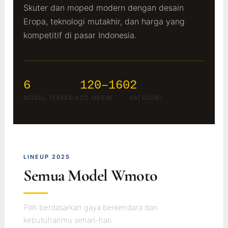
Skuter dan moped modern dengan desain
Eropa, teknologi mutakhir, dan harga yang
kompetitif di pasar Indonesia.
6
120–160
2
MODEL TERSEDIA
CC MESIN
KATEGORI
LINEUP 2025
Semua Model Wmoto
Pilih berdasarkan gaya berkendara dan
kebutuhanmu sehari-hari.