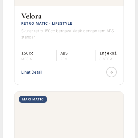
Velora
RETRO MATIC · LIFESTYLE
Skuter retro 150cc bergaya klasik dengan rem ABS
standar
150cc
ABS
Injeksi
MESIN
REM
SISTEM
Lihat Detail
MAXI MATIC