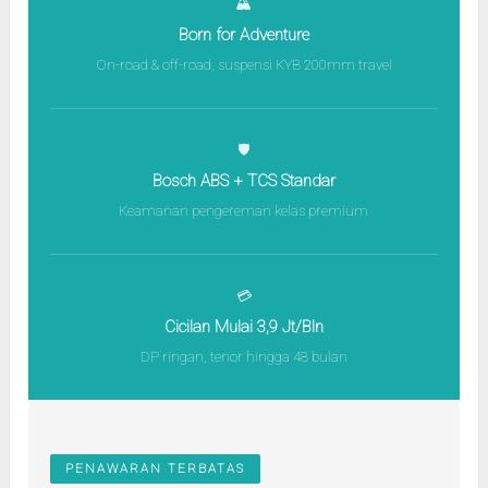
🏔️
Born for Adventure
On-road & off-road, suspensi KYB 200mm travel
🛡️
Bosch ABS + TCS Standar
Keamanan pengereman kelas premium
💳
Cicilan Mulai 3,9 Jt/Bln
DP ringan, tenor hingga 48 bulan
PENAWARAN TERBATAS