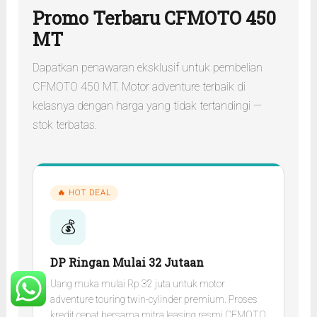
Promo Terbaru CFMOTO 450
MT
Dapatkan penawaran eksklusif untuk pembelian
CFMOTO 450 MT. Motor adventure terbaik di
kelasnya dengan harga yang tidak tertandingi —
stok terbatas.
🔥 HOT DEAL
💰
DP Ringan Mulai 32 Jutaan
Uang muka mulai Rp 32 juta untuk motor
adventure touring twin-cylinder premium. Proses
kredit cepat bersama mitra leasing resmi CFMOTO