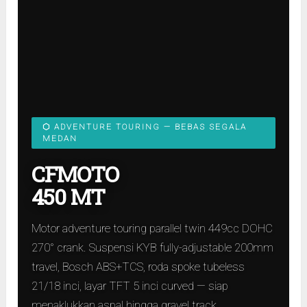
⬡ ADVENTURE TOURING — BEBAS SEGALA
MEDAN
CFMOTO
450 MT
Motor adventure touring parallel twin 449cc DOHC
270° crank. Suspensi KYB fully-adjustable 200mm
travel, Bosch ABS+TCS, roda spoke tubeless
21/18 inci, layar TFT 5 inci curved — siap
menaklukkan aspal hingga gravel track.