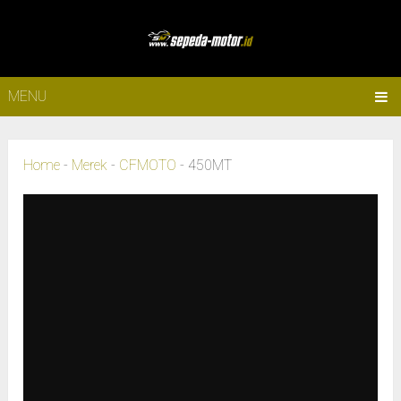
MENU
Home
-
Merek
-
CFMOTO
-
450MT