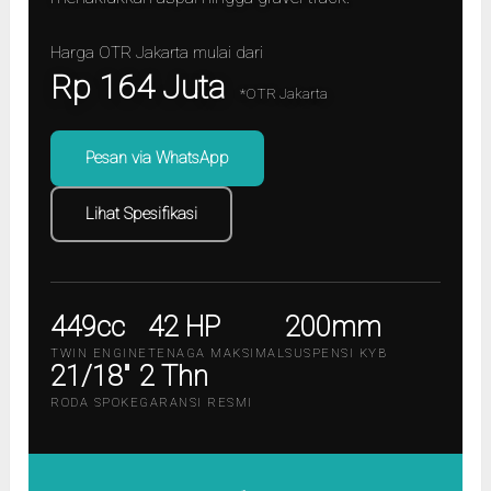
Harga OTR Jakarta mulai dari
Rp 164 Juta
*OTR Jakarta
Pesan via WhatsApp
Lihat Spesifikasi
449cc
42 HP
200mm
TWIN ENGINE
TENAGA MAKSIMAL
SUSPENSI KYB
21/18″
2 Thn
RODA SPOKE
GARANSI RESMI