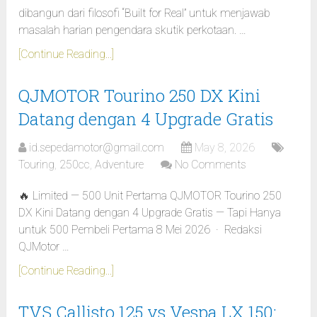
dibangun dari filosofi “Built for Real” untuk menjawab
masalah harian pengendara skutik perkotaan. …
[Continue Reading...]
QJMOTOR Tourino 250 DX Kini
Datang dengan 4 Upgrade Gratis
id.sepedamotor@gmail.com
May 8, 2026
Touring
,
250cc
,
Adventure
No Comments
🔥 Limited — 500 Unit Pertama QJMOTOR Tourino 250
DX Kini Datang dengan 4 Upgrade Gratis — Tapi Hanya
untuk 500 Pembeli Pertama 8 Mei 2026 · Redaksi
QJMotor …
[Continue Reading...]
TVS Callisto 125 vs Vespa LX 150: