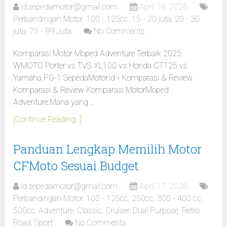
id.sepedamotor@gmail.com
April 18, 2026
Perbandingan Motor
,
100 - 125cc
,
15 - 20 juta
,
20 - 30
juta
,
75 - 99 Juta
No Comments
Komparasi Motor Moped Adventure Terbaik 2025:
WMOTO Porter vs TVS XL100 vs Honda CT125 vs
Yamaha PG-1 SepedaMotor.id › Komparasi & Review
Komparasi & Review Komparasi MotorMoped
Adventure:Mana yang …
[Continue Reading...]
Panduan Lengkap Memilih Motor
CFMoto Sesuai Budget
id.sepedamotor@gmail.com
April 17, 2026
Perbandingan Motor
,
100 - 125cc
,
250cc
,
300 - 400 cc
,
500cc
,
Adventure
,
Classic
,
Cruiser
,
Dual Purpose
,
Retro
,
Road
,
Sport
No Comments