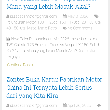
Mana yang Lebih Masuk Akal?
id.sepedamotor@gmail.com
May 3, 2026
Peluncuran Motor
,
100 - 125cc
,
150 - 170cc
,
20 - 30 juta
,
40 - 50 juta
,
Matic
,
Matic Retro
No Comments
🆕 New Color Perbandingan Mei 2026 · sepeda-motor.id
TVS Callisto 125 Emerald Green vs Vespa LX 150: Selisih
Rp 24 Juta, Mana yang Lebih Masuk Akal? Dua matic
bergaya …
[Continue Reading...]
Zontes Buka Kartu: Pabrikan Motor
China Ini Ternyata Lebih Serius
dari yang Kita Kira
id.sepedamotor@gmail.com
April 26, 2026