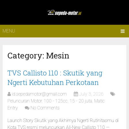
MENU
Category:
Mesin
TVS Callisto 110 : Skutik yang
Ngerti Kebutuhan Perkotaan
id.sepedamotor@gmail.com
July 3, 2026
Peluncuran Motor
,
100 - 125cc
,
15 - 20 juta
,
Matic
Entry
No Comments
Launch Story Skutik yang Akhirnya Ngerti Rutinitasmu di
Kota TVS resmi meluncurkan All-New Callisto 110 —