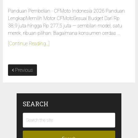
Panduan Pembelian · CFMoto Indonesia 2026 Panduan
LengkapMemilih Motor CFMotoSesuai Budget Dari Rp
38,9 juta hingga Rp 277,5 juta — sembilan model, satu
merek, ribuan pilihan. Bagaimana konsumen cerdas …
[Continue Reading...]
Previous
SEARCH