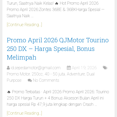
Turun, Saatnya Naik Kelas! 🔥 Hot Promo April 2026
Promo April 2026:Zontes 368E & 368KHarga Spesial —
Saatnya Naik …
[Continue Reading...]
Promo April 2026 QJMotor Tourino
250 DX – Harga Spesial, Bonus
Melimpah
id.sepedamotor@gmail.com
April 19, 2026
Promo Motor
,
250cc
,
40 - 50 juta
,
Adventure
,
Dual
Purpose
No Comments
🔥 Promo Terbatas · April 2026 Promo April 2026: Tourino
250 DX Harga Turun + 4 Bonus Aksesori Bulan April ini
harga spesial Rp 47,9 juta lengkap dengan Crash …
[Continue Reading...]