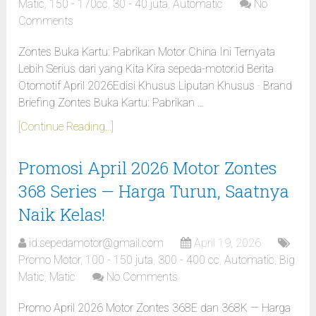
Matic
,
150 - 170cc
,
30 - 40 juta
,
Automatic
No
Comments
Zontes Buka Kartu: Pabrikan Motor China Ini Ternyata
Lebih Serius dari yang Kita Kira sepeda-motor.id Berita
Otomotif April 2026Edisi Khusus Liputan Khusus · Brand
Briefing Zontes Buka Kartu: Pabrikan …
[Continue Reading...]
Promosi April 2026 Motor Zontes
368 Series — Harga Turun, Saatnya
Naik Kelas!
id.sepedamotor@gmail.com
April 19, 2026
Promo Motor
,
100 - 150 juta
,
300 - 400 cc
,
Automatic
,
Big
Matic
,
Matic
No Comments
Promo April 2026 Motor Zontes 368E dan 368K — Harga