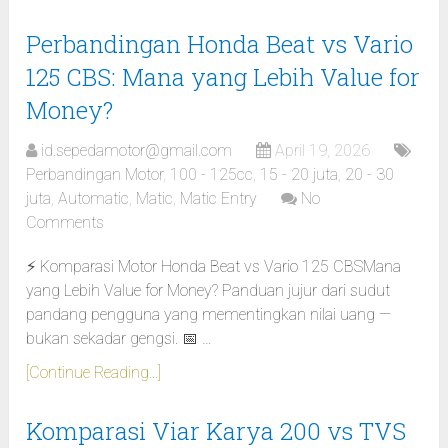
Perbandingan Honda Beat vs Vario
125 CBS: Mana yang Lebih Value for
Money?
id.sepedamotor@gmail.com
April 19, 2026
Perbandingan Motor
,
100 - 125cc
,
15 - 20 juta
,
20 - 30
juta
,
Automatic
,
Matic
,
Matic Entry
No
Comments
⚡ Komparasi Motor Honda Beat vs Vario 125 CBSMana
yang Lebih Value for Money? Panduan jujur dari sudut
pandang pengguna yang mementingkan nilai uang —
bukan sekadar gengsi. 📅 …
[Continue Reading...]
Komparasi Viar Karya 200 vs TVS