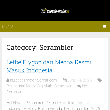
MENU
Category:
Scrambler
Letbe Flygon dan Mecha Resmi
Masuk Indonesia
id.sepedamotor@gmail.com
June 14, 2026
Peluncuran Motor
,
Big Matic
,
Scrambler
No
Comments
Hot News · Peluncuran Resmi Letbe Resmi Masuk
Indonesia — Motor Bukan Sekadar Kendaraan Juni 2026