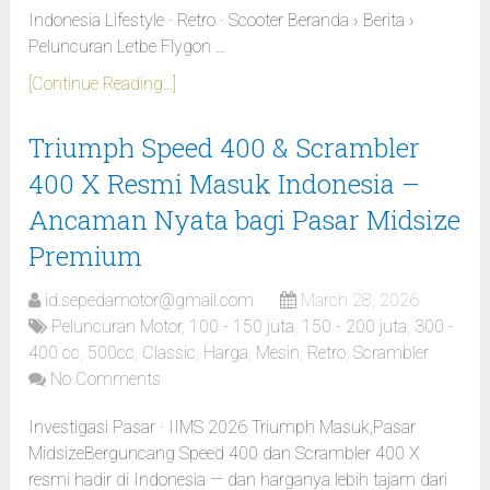
Indonesia Lifestyle · Retro · Scooter Beranda › Berita ›
Peluncuran Letbe Flygon …
[Continue Reading...]
Triumph Speed 400 & Scrambler
400 X Resmi Masuk Indonesia –
Ancaman Nyata bagi Pasar Midsize
Premium
id.sepedamotor@gmail.com
March 28, 2026
Peluncuran Motor
,
100 - 150 juta
,
150 - 200 juta
,
300 -
400 cc
,
500cc
,
Classic
,
Harga
,
Mesin
,
Retro
,
Scrambler
No Comments
Investigasi Pasar · IIMS 2026 Triumph Masuk,Pasar
MidsizeBerguncang Speed 400 dan Scrambler 400 X
resmi hadir di Indonesia — dan harganya lebih tajam dari