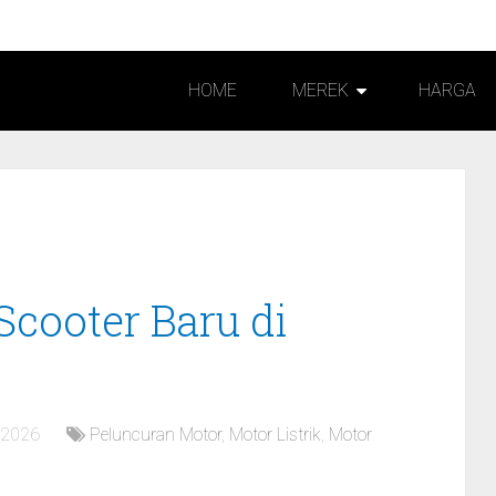
HOME
MEREK
HARGA
k
-Scooter Baru di
, 2026
Peluncuran Motor
,
Motor Listrik
,
Motor