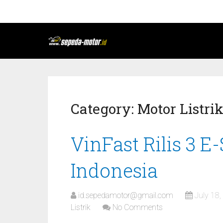
Category:
Motor Listri
VinFast Rilis 3 E
Indonesia
id.sepedamotor@gmail.com
July 18
Listrik
No Comments