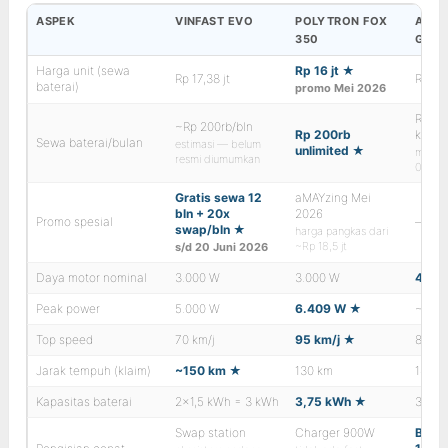
ASPEK
VINFAST EVO
POLYTRON FOX
ALVA
350
GEN
Harga unit (sewa
Rp 16 jt ★
Rp 17,38 jt
Rp 16,
baterai)
promo Mei 2026
Rp 12
~Rp 200rb/bln
Rp 200rb
km
Sewa baterai/bulan
estimasi — belum
unlimited ★
mulai
resmi diumumkan
0–700
Gratis sewa 12
aMAYzing Mei
bln + 20x
2026
Promo spesial
—
swap/bln ★
harga pangkas dari
~Rp 18,5 jt
s/d 20 Juni 2026
Daya motor nominal
3.000 W
3.000 W
4.50
Peak power
5.000 W
6.409 W ★
~6.10
Top speed
70 km/j
95 km/j ★
80 km
Jarak tempuh (klaim)
~150 km ★
130 km
140 k
Kapasitas baterai
2×1,5 kWh = 3 kWh
3,75 kWh ★
3,3 k
Swap station
Charger 900W
Boos