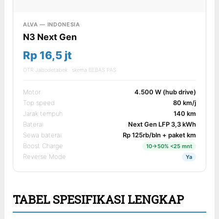
ALVA — INDONESIA
N3 Next Gen
Rp 16,5 jt
OTR Jabodetabek · skema BEBAS PAS
Motor
4.500 W (hub drive)
Top speed
80 km/j
Jarak tempuh
140 km
Baterai
Next Gen LFP 3,3 kWh
Sewa baterai
Rp 125rb/bln + paket km
Boost Charge
10→50% <25 mnt
Reverse Mode
Ya
TABEL SPESIFIKASI LENGKAP