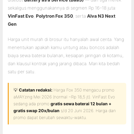
sekaligus menggunakannya di segmen Rp 16–18 juta:
VinFast Evo
,
Polytron Fox 350
, serta
Alva N3 Next
Gen
.
Harga unit murah di brosur itu hanyalah awal cerita. Yang
menentukan apakah kamu untung atau boncos adalah
biaya sewa baterai bulanan, kesiapan jaringan di kotamu,
dan klausul kontrak yang jarang dibaca. Mari kita bedah
satu per satu.
💡
Catatan redaksi:
Harga Fox 350 mengacu promo
aMAYzing Mei 2026 (normal ~Rp 18,5 jt). VinFast Evo
sedang ada promo
gratis sewa baterai 12 bulan +
gratis swap 20x/bulan
s/d 20 Juni 2026. Harga dan
promo dapat berubah sewaktu-waktu.