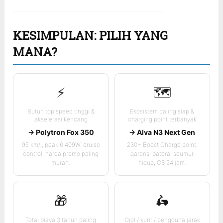
KESIMPULAN: PILIH YANG
MANA?
⚡
🗺️
Butuh top speed tinggi &
Ekosistem paling siap &
akselerasi kencang
charging point terbanyak
→ Polytron Fox 350
→ Alva N3 Next Gen
95 km/j, peak 6.409W, cruise
230+ Boost Charge point,
control, harga promo paling
garansi baterai seumur
murah.
hidup, CS 24 jam.
🎁
🛵
Total biaya 3 tahun paling
Ojol / kurir / pengguna jarak