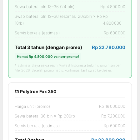
Sewa baterai bln 13–36 (24 bln)
Rp 4.800.000
Swap baterai bln 13–36 (estimasi 20x/bln × Rp
Rp
10rb)
4.800.000
Servis berkala (estimasi)
Rp 600.000
Total 3 tahun (dengan promo)
Rp 22.780.000
Hemat Rp 4.800.000 vs non-promo!
* Estimasi. Biaya sewa resmi VinFast Indonesia belum diumumkan per
Mei 2026. Setelah promo habis, konfirmasi tarif swap ke dealer.
🔌 Polytron Fox 350
Harga unit (promo)
Rp 16.000.000
Sewa baterai 36 bln × Rp 200rb
Rp 7.200.000
Servis berkala (estimasi)
Rp 600.000