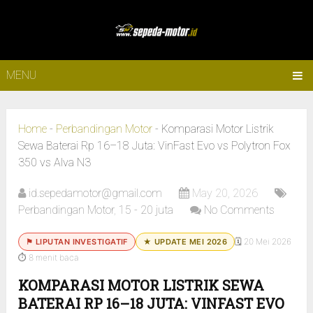
MENU
Home
-
Perbandingan Motor
-
Komparasi Motor Listrik
Sewa Baterai Rp 16–18 Juta: VinFast Evo vs Polytron Fox
350 vs Alva N3
id.sepedamotor@gmail.com
May 20, 2026
Perbandingan Motor
,
15 - 20 juta
No Comments
🗓 20 Mei 2026
⚑ LIPUTAN INVESTIGATIF
★ UPDATE MEI 2026
⏱ 8 menit baca
KOMPARASI MOTOR LISTRIK SEWA
BATERAI RP 16–18 JUTA: VINFAST EVO