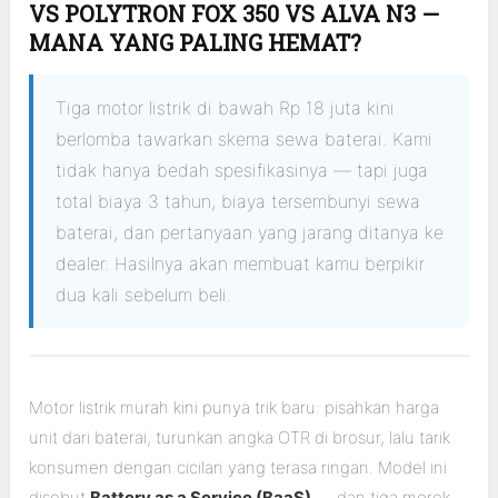
VS POLYTRON FOX 350 VS ALVA N3 —
MANA YANG PALING HEMAT?
Tiga motor listrik di bawah Rp 18 juta kini
berlomba tawarkan skema sewa baterai. Kami
tidak hanya bedah spesifikasinya — tapi juga
total biaya 3 tahun, biaya tersembunyi sewa
baterai, dan pertanyaan yang jarang ditanya ke
dealer. Hasilnya akan membuat kamu berpikir
dua kali sebelum beli.
Motor listrik murah kini punya trik baru: pisahkan harga
unit dari baterai, turunkan angka OTR di brosur, lalu tarik
konsumen dengan cicilan yang terasa ringan. Model ini
disebut
Battery as a Service (BaaS)
— dan tiga merek