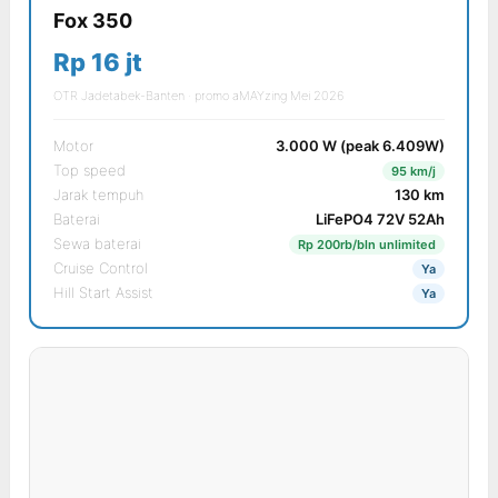
Fox 350
Rp 16 jt
OTR Jadetabek-Banten · promo aMAYzing Mei 2026
Motor
3.000 W (peak 6.409W)
Top speed
95 km/j
Jarak tempuh
130 km
Baterai
LiFePO4 72V 52Ah
Sewa baterai
Rp 200rb/bln unlimited
Cruise Control
Ya
Hill Start Assist
Ya