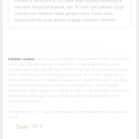
merata di semua kota, (3) biaya sewa jangka panjang bisa
melebihi harga beli baterai, dan (4) risiko perusahaan tutup
operasional sebelum masa garansi habis. Selalu baca
klausul kontrak sewa secara lengkap sebelum membeli.
Catatan redaksi:
Data harga dan spesifikasi berdasarkan informasi resmi merek,
dealer, dan website resmi per 20 Mei 2026. Harga dapat berubah sesuai
kebijakan dealer dan wilayah. Harga Polytron Fox 350 Rp 16 juta adalah harga
promo aMAYzing Mei 2026 (harga normal sekitar Rp 18,5 juta). Biaya sewa
baterai VinFast Evo untuk pasar Indonesia belum dikonfirmasi resmi — estimasi
berdasarkan perbandingan merek sejenis. Kalkulasi biaya 3 tahun adalah
estimasi dan bukan jaminan biaya aktual. Artikel ini tidak merupakan rekomendasi
investasi atau pembelian. Selalu konfirmasi detail terbaru ke dealer resmi
sebelum bertransaksi.
© sepeda-motor.id — Dilarang mengutip atau mempublikasikan ulang tanpa izin
tertulis.
Pin It
Tweet