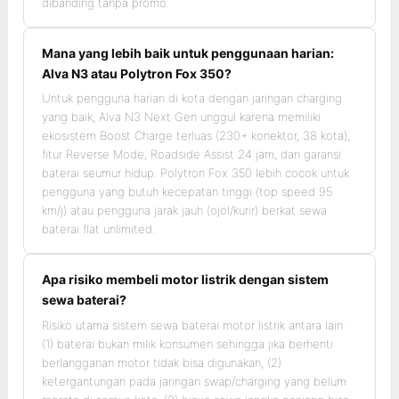
dibanding tanpa promo.
Mana yang lebih baik untuk penggunaan harian:
Alva N3 atau Polytron Fox 350?
Untuk pengguna harian di kota dengan jaringan charging
yang baik, Alva N3 Next Gen unggul karena memiliki
ekosistem Boost Charge terluas (230+ konektor, 38 kota),
fitur Reverse Mode, Roadside Assist 24 jam, dan garansi
baterai seumur hidup. Polytron Fox 350 lebih cocok untuk
pengguna yang butuh kecepatan tinggi (top speed 95
km/j) atau pengguna jarak jauh (ojol/kurir) berkat sewa
baterai flat unlimited.
Apa risiko membeli motor listrik dengan sistem
sewa baterai?
Risiko utama sistem sewa baterai motor listrik antara lain:
(1) baterai bukan milik konsumen sehingga jika berhenti
berlangganan motor tidak bisa digunakan, (2)
ketergantungan pada jaringan swap/charging yang belum