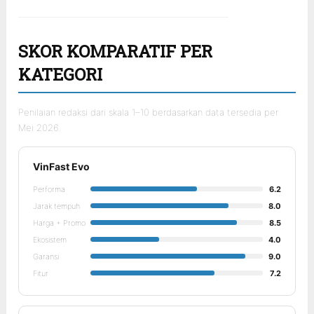
SKOR KOMPARATIF PER
KATEGORI
Penilaian redaksi dari skala 1–10 berdasarkan data tersedia per
Mei 2026.
VinFast Evo
Performa
6.2
Jarak tempuh
8.0
Harga + Promo
8.5
Ekosistem
4.0
Garansi
9.0
Fitur
7.2