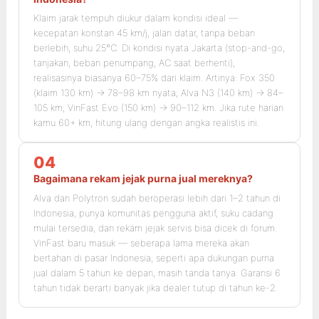
Klaim jarak tempuh diukur dalam kondisi ideal —
kecepatan konstan 45 km/j, jalan datar, tanpa beban
berlebih, suhu 25°C. Di kondisi nyata Jakarta (stop-and-go,
tanjakan, beban penumpang, AC saat berhenti),
realisasinya biasanya 60–75% dari klaim. Artinya: Fox 350
(klaim 130 km) → 78–98 km nyata; Alva N3 (140 km) → 84–
105 km; VinFast Evo (150 km) → 90–112 km. Jika rute harian
kamu 60+ km, hitung ulang dengan angka realistis ini.
04
Bagaimana rekam jejak purna jual mereknya?
Alva dan Polytron sudah beroperasi lebih dari 1–2 tahun di
Indonesia, punya komunitas pengguna aktif, suku cadang
mulai tersedia, dan rekam jejak servis bisa dicek di forum.
VinFast baru masuk — seberapa lama mereka akan
bertahan di pasar Indonesia, seperti apa dukungan purna
jual dalam 5 tahun ke depan, masih tanda tanya. Garansi 6
tahun tidak berarti banyak jika dealer tutup di tahun ke-2.