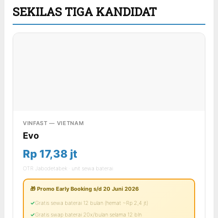
SEKILAS TIGA KANDIDAT
VINFAST — VIETNAM
Evo
Rp 17,38 jt
OTR Jabodetabek · unit sewa baterai
🎁 Promo Early Booking s/d 20 Juni 2026
Gratis sewa baterai 12 bulan (hemat ~Rp 2,4 jt)
Gratis swap baterai 20x/bulan selama 12 bln