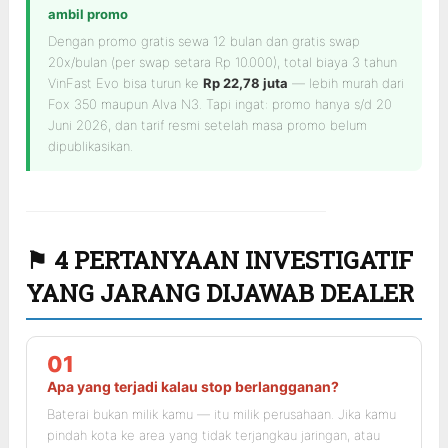
ambil promo
Dengan promo gratis sewa 12 bulan dan gratis swap
20x/bulan (per swap setara Rp 10.000), total biaya 3 tahun
VinFast Evo bisa turun ke
Rp 22,78 juta
— lebih murah dari
Fox 350 maupun Alva N3. Tapi ingat: promo hanya s/d 20
Juni 2026, dan tarif resmi setelah masa promo belum
dipublikasikan.
⚑ 4 PERTANYAAN INVESTIGATIF
YANG JARANG DIJAWAB DEALER
01
Apa yang terjadi kalau stop berlangganan?
Baterai bukan milik kamu — itu milik perusahaan. Jika kamu
pindah kota ke area yang tidak terjangkau jaringan, atau