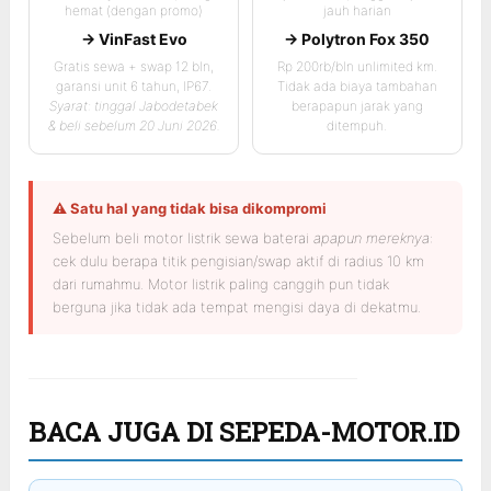
hemat (dengan promo)
jauh harian
→ VinFast Evo
→ Polytron Fox 350
Gratis sewa + swap 12 bln,
Rp 200rb/bln unlimited km.
garansi unit 6 tahun, IP67.
Tidak ada biaya tambahan
Syarat: tinggal Jabodetabek
berapapun jarak yang
& beli sebelum 20 Juni 2026.
ditempuh.
⚠ Satu hal yang tidak bisa dikompromi
Sebelum beli motor listrik sewa baterai
apapun mereknya
:
cek dulu berapa titik pengisian/swap aktif di radius 10 km
dari rumahmu. Motor listrik paling canggih pun tidak
berguna jika tidak ada tempat mengisi daya di dekatmu.
BACA JUGA DI SEPEDA-MOTOR.ID