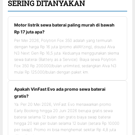
SERING DITANYAKAN
Motor listrik sewa baterai paling murah di bawah
Rp 17 juta apa?
Per Mei 2026, Polytron Fox 350 adalah yang termurah
dengan harga Rp 16 juta (promo aMAYzing), disusul Alva
N3 Next Gen Rp 16,5 juta. Keduanya menggunakan skema
sewa baterai (Battery as a Service). Biaya sewa Polytron
Fox 350 Rp 200.000/bulan unlimited, sedangkan Alva N3
mulai Rp 125.000/bulan dengan paket km.
Apakah VinFast Evo ada promo sewa baterai
gratis?
Ya. Per 20 Mei 2026, VinFast Evo menawarkan promo
Early Booking hingga 20 Juni 2026 berupa gratis sewa
baterai selama 12 bulan dan gratis biaya swap baterai
hingga 20 kali per bulan selama 12 bulan (setara Rp 10.000
per swap). Promo ini bisa menghemat sekitar Rp 4,8 juta