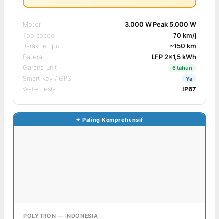
Motor
3.000 W Peak 5.000 W
Top speed
70 km/j
Jarak tempuh
~150 km
Baterai
LFP 2×1,5 kWh
Garansi unit
6 tahun
Smart Key / GPS
Ya
Water resist.
IP67
POLYTRON — INDONESIA