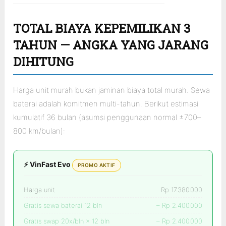
TOTAL BIAYA KEPEMILIKAN 3
TAHUN — ANGKA YANG JARANG
DIHITUNG
Harga unit murah bukan jaminan biaya total murah. Sewa
baterai adalah komitmen multi-tahun. Berikut estimasi
kumulatif 36 bulan (asumsi penggunaan normal ±700–
800 km/bulan):
⚡ VinFast Evo
PROMO AKTIF
Harga unit
Rp 17.380.000
Gratis sewa baterai 12 bln
– Rp 2.400.000
Gratis swap 20x/bln × 12 bln
– Rp 2.400.000