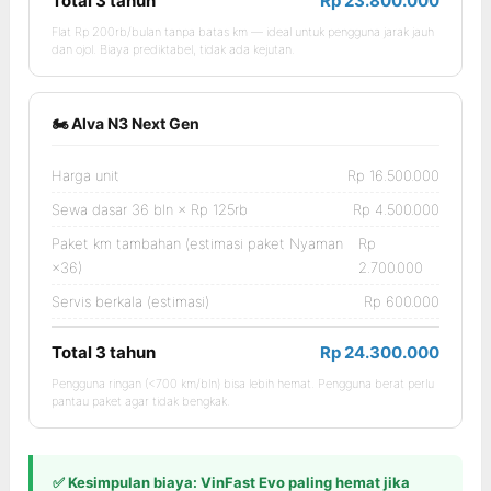
Total 3 tahun
Rp 23.800.000
Flat Rp 200rb/bulan tanpa batas km — ideal untuk pengguna jarak jauh
dan ojol. Biaya prediktabel, tidak ada kejutan.
🏍️ Alva N3 Next Gen
Harga unit
Rp 16.500.000
Sewa dasar 36 bln × Rp 125rb
Rp 4.500.000
Paket km tambahan (estimasi paket Nyaman
Rp
×36)
2.700.000
Servis berkala (estimasi)
Rp 600.000
Total 3 tahun
Rp 24.300.000
Pengguna ringan (<700 km/bln) bisa lebih hemat. Pengguna berat perlu
pantau paket agar tidak bengkak.
✅ Kesimpulan biaya: VinFast Evo paling hemat jika