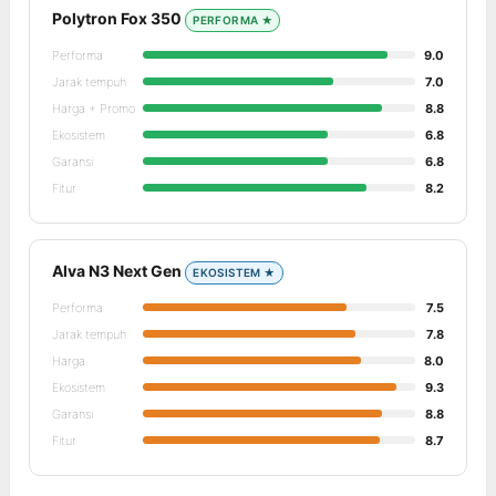
Polytron Fox 350
PERFORMA ★
Performa
9.0
Jarak tempuh
7.0
Harga + Promo
8.8
Ekosistem
6.8
Garansi
6.8
Fitur
8.2
Alva N3 Next Gen
EKOSISTEM ★
Performa
7.5
Jarak tempuh
7.8
Harga
8.0
Ekosistem
9.3
Garansi
8.8
Fitur
8.7