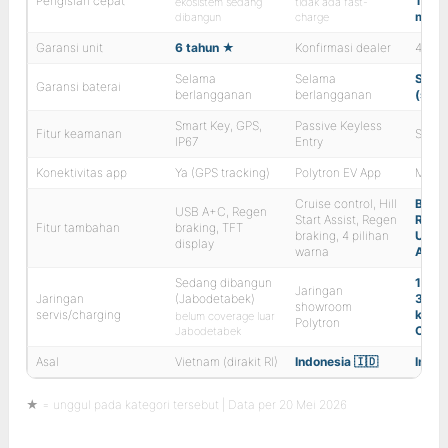
Pengisian cepat
10→5
ekosistem sedang
tidak ada fast-
mnt 
dibangun
charge
Garansi unit
6 tahun ★
Konfirmasi dealer
4 tah
Selama
Selama
Seum
Garansi baterai
berlangganan
berlangganan
(sew
Smart Key, GPS,
Passive Keyless
Fitur keamanan
Smart
IP67
Entry
Konektivitas app
Ya (GPS tracking)
Polytron EV App
My AL
Cruise control, Hill
Boost
USB A+C, Regen
Start Assist, Regen
Reve
Fitur tambahan
braking, TFT
braking, 4 pilihan
USB-
display
warna
Assis
Sedang dibangun
120+ 
Jaringan
Jaringan
(Jabodetabek)
38 ko
showroom
servis/charging
konek
belum coverage luar
Polytron
Char
Jabodetabek
Asal
Vietnam (dirakit RI)
Indonesia 🇮🇩
Indon
★ = unggul pada kategori tersebut | Data per 20 Mei 2026