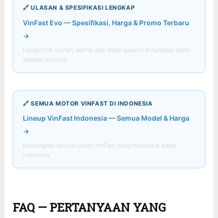
🔗 ULASAN & SPESIFIKASI LENGKAP
VinFast Evo — Spesifikasi, Harga & Promo Terbaru
→
Harga OTR, cicilan, warna, dan detail garansi di halaman resmi
sepeda-motor.id
🔗 SEMUA MOTOR VINFAST DI INDONESIA
Lineup VinFast Indonesia — Semua Model & Harga
→
Bandingkan seluruh varian VinFast yang tersedia di pasar
Indonesia
FAQ — PERTANYAAN YANG