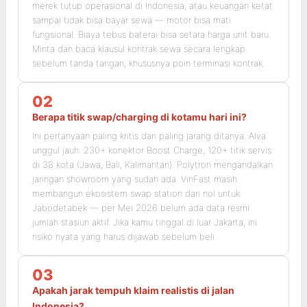
merek tutup operasional di Indonesia, atau keuangan ketat
sampai tidak bisa bayar sewa — motor bisa mati
fungsional. Biaya tebus baterai bisa setara harga unit baru.
Minta dan baca klausul kontrak sewa secara lengkap
sebelum tanda tangan, khususnya poin terminasi kontrak.
02
Berapa titik swap/charging di kotamu hari ini?
Ini pertanyaan paling kritis dan paling jarang ditanya. Alva
unggul jauh: 230+ konektor Boost Charge, 120+ titik servis
di 38 kota (Jawa, Bali, Kalimantan). Polytron mengandalkan
jaringan showroom yang sudah ada. VinFast masih
membangun ekosistem swap station dari nol untuk
Jabodetabek — per Mei 2026 belum ada data resmi
jumlah stasiun aktif. Jika kamu tinggal di luar Jakarta, ini
risiko nyata yang harus dijawab sebelum beli.
03
Apakah jarak tempuh klaim realistis di jalan
Indonesia?