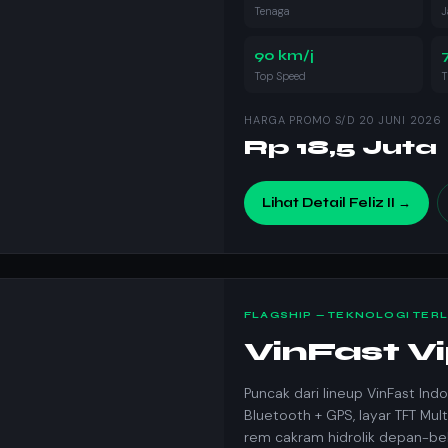
Tenaga
J
90 km/j
Top Speed
T
HARGA PROMO S/D 20 JUNI 2026
Rp 18,5 Juta
Lihat Detail Feliz II →
FLAGSHIP — TEKNOLOGI TER
VinFast V
Puncak dari lineup VinFast Ind
Bluetooth + GPS, layar TFT Mult
rem cakram hidrolik depan-bel