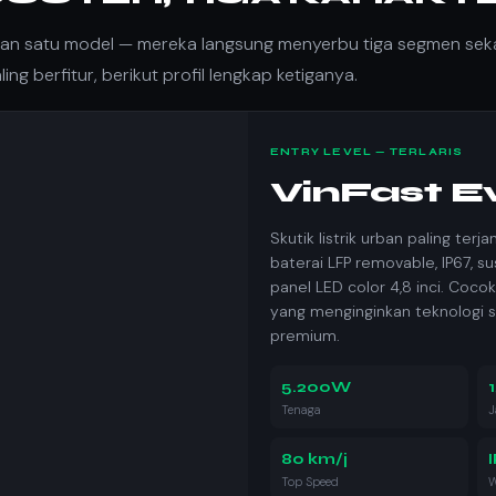
gan satu model — mereka langsung menyerbu tiga segmen sekal
ng berfitur, berikut profil lengkap ketiganya.
ENTRY LEVEL — TERLARIS
VinFast E
Skutik listrik urban paling terj
baterai LFP removable, IP67, su
panel LED color 4,8 inci. Coco
yang menginginkan teknologi s
premium.
5.200W
Tenaga
J
80 km/j
Top Speed
W