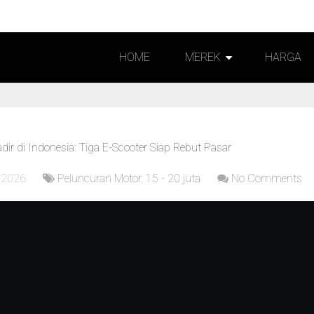
HOME
MEREK
HARGA
ir di Indonesia: Tiga E-Scooter Siap Rebut Pasar
 2026
Peluncuran Motor
,
15 - 20 juta
No Comments