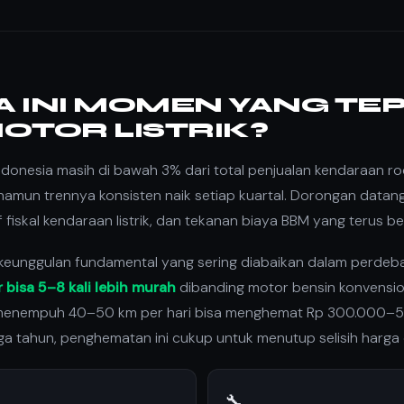
 INI MOMEN YANG TE
OTOR LISTRIK?
i Indonesia masih di bawah 3% dari total penjualan kendaraan r
amun trennya konsisten naik setiap kuartal. Dorongan datang d
f fiskal kendaraan listrik, dan tekanan biaya BBM yang terus be
 keunggulan fundamental yang sering diabaikan dalam perdeba
 bisa 5–8 kali lebih murah
dibanding motor bensin konvension
menempuh 40–50 km per hari bisa menghemat Rp 300.000–5
tiga tahun, penghematan ini cukup untuk menutup selisih harga
🔧