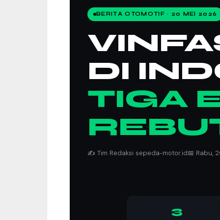
BERITA OTOMOTIF · 20 MEI 2026
VINFA
DI IN
TIGA 
REBU
✍️ Tim Redaksi sepeda-motor.id
📅 Rabu, 
3