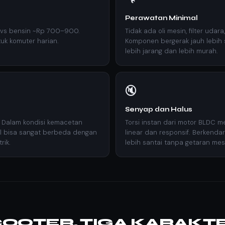
Perawatan Minimal
 vs bensin ~Rp 700–900.
Tidak ada oli mesin, filter udara,
uk komuter harian.
Komponen bergerak jauh lebih s
lebih jarang dan lebih murah.
🔇
Senyap dan Halus
. Dalam kondisi kemacetan
Torsi instan dari motor BLDC m
kal bisa sangat berbeda dengan
linear dan responsif. Berkenda
rik.
lebih santai tanpa getaran mes
COOTER, TIGA KARAKT