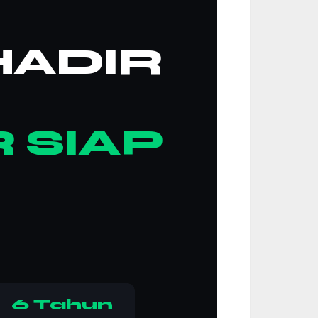
HADIR
 SIAP
6 Tahun