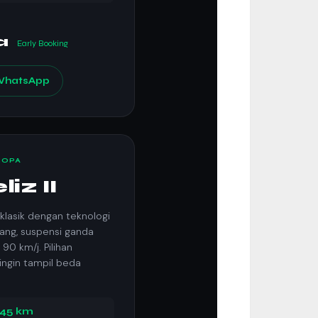
ta
Early Booking
hatsApp
ROPA
iz II
klasik dengan teknologi
ang, suspensi ganda
90 km/j. Pilihan
ngin tampil beda
145 km