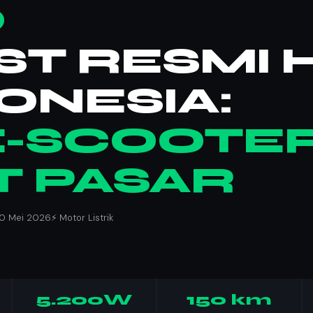
ST RESMI 
DONESIA:
E-SCOOTER
T PASAR
20 Mei 2026
⚡ Motor Listrik
5.200W
150 km