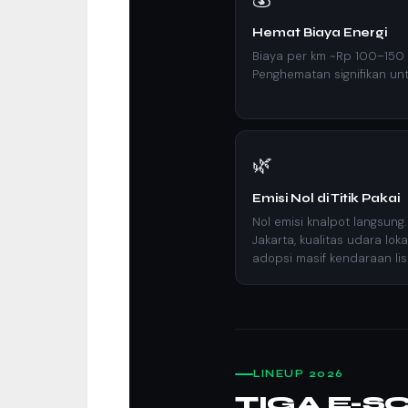
Hemat Biaya Energi
Biaya per km ~Rp 100–150
Penghematan signifikan unt
🌿
Emisi Nol di Titik Pakai
Nol emisi knalpot langsung
Jakarta, kualitas udara lo
adopsi masif kendaraan list
LINEUP 2026
TIGA E-S