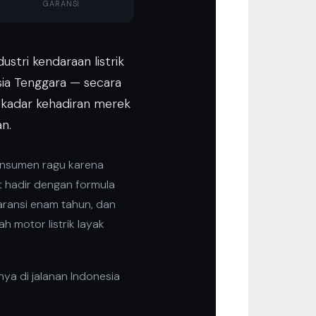
GARANSI
stri kendaraan listrik
sia Tenggara — secara
ekadar kehadiran merek
n.
konsumen ragu karena
t hadir dengan formula
aransi enam tahun, dan
 motor listrik layak
nya di jalanan Indonesia