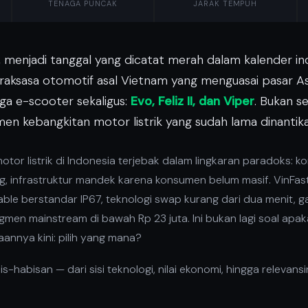
TENAGA PUNCAK
JARAK TEMPUH
, menjadi tanggal yang dicatat merah dalam kalender indu
 raksasa otomotif asal Vietnam yang menguasai pasar A
ga e-scooter sekaligus:
Evo, Feliz II, dan Viper
. Bukan s
omen kebangkitan motor listrik yang sudah lama dinantika
tor listrik di Indonesia terjebak dalam lingkaran paradoks: 
g, infrastruktur mandek karena konsumen belum masif. VinFas
le berstandar IP67, teknologi swap kurang dari dua menit, g
en mainstream di bawah Rp 23 juta. Ini bukan lagi soal apakah
annya kini: pilih yang mana?
-habisan — dari sisi teknologi, nilai ekonomi, hingga relevansi