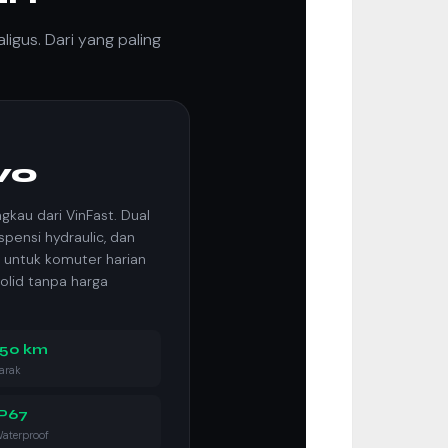
igus. Dari yang paling
vo
angkau dari VinFast. Dual
spensi hydraulic, dan
k untuk komuter harian
olid tanpa harga
150 km
arak
IP67
aterproof