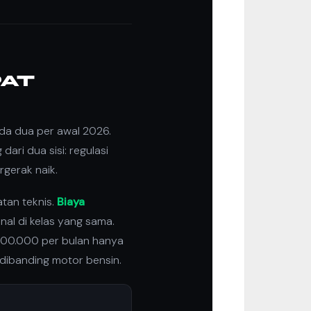
PAT
oda dua per awal 2026.
ari dua sisi: regulasi
rgerak naik.
tan teknis.
Biaya
al di kelas yang sama.
00.000 per bulan hanya
 dibanding motor bensin.