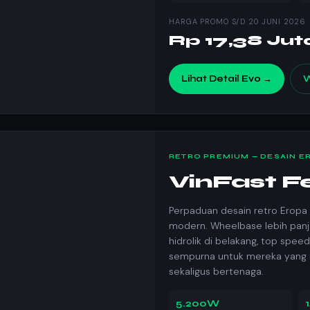
HARGA PROMO S/D 20 JUNI 2026
Rp 17,38 Ju
Lihat Detail Evo →
W
RETRO PREMIUM — DESAIN E
VinFast Fel
Perpaduan desain retro Eropa 
modern. Wheelbase lebih panj
hidrolik di belakang, top speed 
sempurna untuk mereka yang i
sekaligus bertenaga.
5.200W