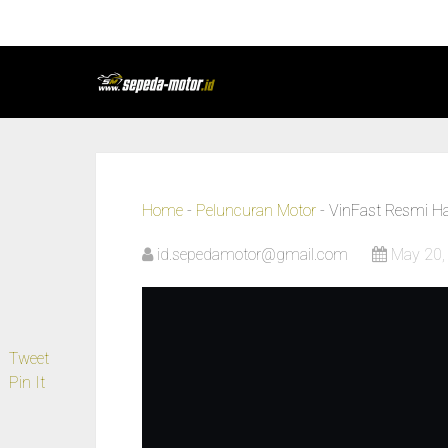
Home
-
Peluncuran Motor
-
VinFast Resmi Had
id.sepedamotor@gmail.com
May 20,
Tweet
Pin It