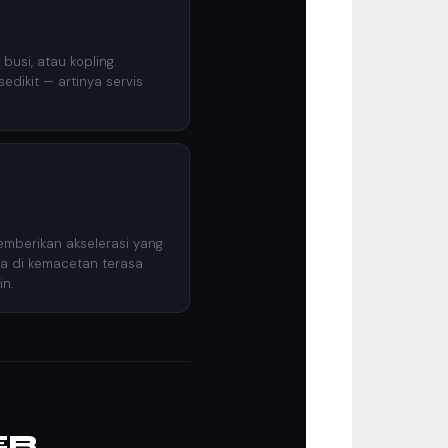
 busi, atau kopling.
edikit — artinya servis
emberikan akselerasi yang
ra di kemacetan terasa
in.
ER