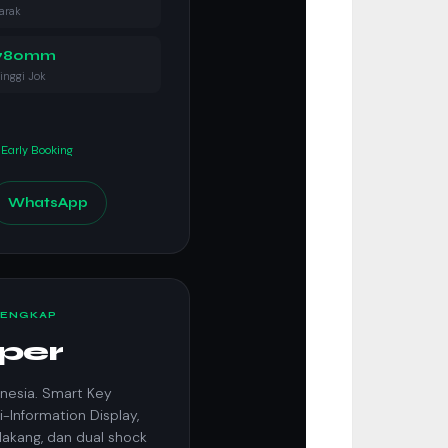
arak
780mm
inggi Jok
Early Booking
WhatsApp
LENGKAP
iper
onesia. Smart Key
i-Information Display,
akang, dan dual shock