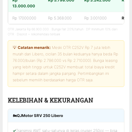
13.000.000
Rp 17.000.000
Rp 5.368.000
Rp 3.001.000
Rp 2
OTR Jakarta Rp 66.900.000 · Bunga flat 20%/tahun · DP minimum 10% dari
OTR · Disorot = rekomendasi terbaik
💡
Catatan menarik:
Meski OTR C252V Rp 7 juta lebih
murah dari Libero, cicilan 35 bulan keduanya hanya beda Rp
76.000/bulan (Rp 2.786.000 vs Rp 2.710.000). Bunga leasing
yang lebih tinggi untuk C252V membuat total biaya kredit
hampir setara dalam jangka panjang. Pertimbangkan ini
sebelum memilih berdasarkan harga OTR saja.
KELEBIHAN & KEKURANGAN
🏍️
QJMotor SRV 250 Libero
Transmisi AMT satu-satunya di kelas cruiser 250cc — bisa