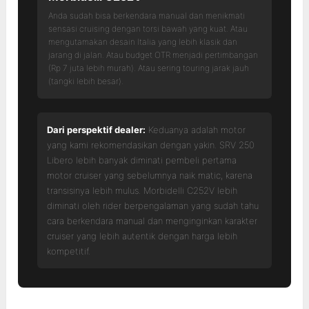
Anda sudah bisa berkendara manual dan menikmati
sensasi cruising dengan torsi bawah yang kuat. Atau
mengutamakan desain Italia yang lebih klasik dan
jarang di jalan. Atau budget OTR menjadi pertimbangan
(Rp 7 juta lebih murah). Atau sering touring jarak jauh
(tangki lebih besar).
Dari perspektif dealer:
Keduanya adalah motor
yang kami rekomendasikan dengan yakin. SRV 250
Libero lebih banyak diminati pembeli pertama
motor cruiser yang sebelumnya naik matic, karena
transisinya lebih mulus. Morbidelli C252V lebih
diminati oleh rider berpengalaman yang sudah tahu
cara berkendara manual dan menginginkan karakter
cruiser yang lebih autentik dengan harga lebih
kompetitif.