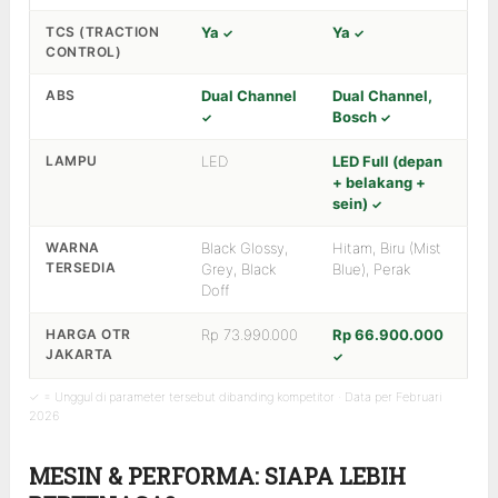
TCS (TRACTION
Ya
Ya
CONTROL)
ABS
Dual Channel
Dual Channel,
Bosch
LAMPU
LED
LED Full (depan
+ belakang +
sein)
WARNA
Black Glossy,
Hitam, Biru (Mist
TERSEDIA
Grey, Black
Blue), Perak
Doff
HARGA OTR
Rp 73.990.000
Rp 66.900.000
JAKARTA
✓ = Unggul di parameter tersebut dibanding kompetitor · Data per Februari
2026
MESIN & PERFORMA: SIAPA LEBIH