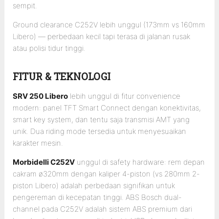
sempit.
Ground clearance C252V lebih unggul (173mm vs 160mm
Libero) — perbedaan kecil tapi terasa di jalanan rusak
atau polisi tidur tinggi.
FITUR & TEKNOLOGI
SRV 250 Libero
lebih unggul di fitur convenience
modern: panel TFT Smart Connect dengan konektivitas,
smart key system, dan tentu saja transmisi AMT yang
unik. Dua riding mode tersedia untuk menyesuaikan
karakter mesin.
Morbidelli C252V
unggul di safety hardware: rem depan
cakram ø320mm dengan kaliper 4-piston (vs 280mm 2-
piston Libero) adalah perbedaan signifikan untuk
pengereman di kecepatan tinggi. ABS Bosch dual-
channel pada C252V adalah sistem ABS premium dari