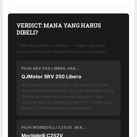
VERDICT: MANA YANG HARUS
DIBELI?
Tidak ada jawaban universal — tergantung siapa
pengendaranya dan bagaimana motor digunakan.
PILIH SRV 250 LIBERO JIKA…
QJMotor SRV 250 Libero
Anda terbiasa naik matik dan ingin beralih ke cruiser
tanpa harus belajar kopling. Atau sering terjebak macet
Jakarta dan butuh motor cruiser yang gesit. Atau
menginginkan fitur teknologi modern (TFT, Smart Key).
Budget OTR tidak menjadi prioritas utama.
PILIH MORBIDELLI C252V JIKA…
Morbidelli C252V