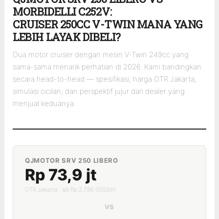
MORBIDELLI C252V:
CRUISER 250CC V-TWIN MANA YANG
LEBIH LAYAK DIBELI?
Dua motor cruiser dengan mesin V-Twin 249cc yang
sama-sama menarik perhatian di 2026. Kami bandingkan
secara head-to-head — spesifikasi, harga OTR Jakarta,
simulasi cicilan, dan perspektif jujur dari dealer yang
menjual keduanya.
QJMOTOR SRV 250 LIBERO
Rp 73,9 jt
OTR Jakarta · ab Rp 2.786.000/bln
VS