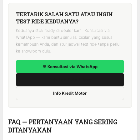
TERTARIK SALAH SATU ATAU INGIN
TEST RIDE KEDUANYA?
Keduanya stok ready di dealer kami. Konsultasi via
WhatsApp — kami bantu simulasi cicilan yang sesuai
kemampuan Anda, dan atur jadwal test ride tanpa perlu
ke showroom dulu.
💬 Konsultasi via WhatsApp
Detail SRV 250 Libero
Info Kredit Motor
FAQ — PERTANYAAN YANG SERING
DITANYAKAN