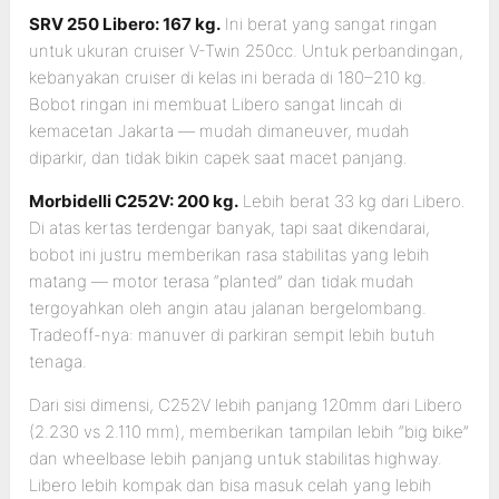
SRV 250 Libero: 167 kg.
Ini berat yang sangat ringan
untuk ukuran cruiser V-Twin 250cc. Untuk perbandingan,
kebanyakan cruiser di kelas ini berada di 180–210 kg.
Bobot ringan ini membuat Libero sangat lincah di
kemacetan Jakarta — mudah dimaneuver, mudah
diparkir, dan tidak bikin capek saat macet panjang.
Morbidelli C252V: 200 kg.
Lebih berat 33 kg dari Libero.
Di atas kertas terdengar banyak, tapi saat dikendarai,
bobot ini justru memberikan rasa stabilitas yang lebih
matang — motor terasa “planted” dan tidak mudah
tergoyahkan oleh angin atau jalanan bergelombang.
Tradeoff-nya: manuver di parkiran sempit lebih butuh
tenaga.
Dari sisi dimensi, C252V lebih panjang 120mm dari Libero
(2.230 vs 2.110 mm), memberikan tampilan lebih “big bike”
dan wheelbase lebih panjang untuk stabilitas highway.
Libero lebih kompak dan bisa masuk celah yang lebih