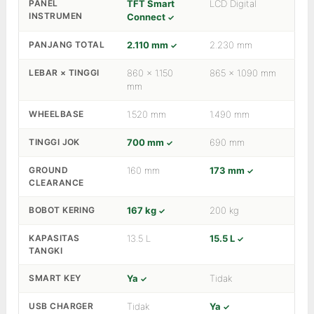
PANEL
TFT Smart
LCD Digital
INSTRUMEN
Connect
PANJANG TOTAL
2.110 mm
2.230 mm
LEBAR × TINGGI
860 × 1.150
865 × 1.090 mm
mm
WHEELBASE
1.520 mm
1.490 mm
TINGGI JOK
700 mm
690 mm
GROUND
160 mm
173 mm
CLEARANCE
BOBOT KERING
167 kg
200 kg
KAPASITAS
13.5 L
15.5 L
TANGKI
SMART KEY
Ya
Tidak
USB CHARGER
Tidak
Ya