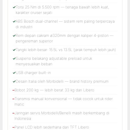
Torsi 25 Nm di 5.500 rpm — tenaga bawah lebih kuat,
karakter cruiser sejati
ABS Bosch dual-channel — sistem rem paling terpercaya
di industri
Rem depan cakram ø320mm dengan kaliper 4-piston —
pengereman superior
Tangki lebih besar: 15.5L vs 13.5L (jarak tempuh lebih jauh)
Suspensi belakang adjustable preload untuk
menyesuaikan beban
USB charger built-in
Desain Italia oleh Morbidelli — brand history premium
Bobot 200 kg — lebih berat 33 kg dari Libero
Transmisi manual konvensional — tidak cocok untuk rider
matic
Jaringan servis Morbidelli/Benelli masih berkembang di
Indonesia
Panel LCD lebih sederhana dari TFT Libero