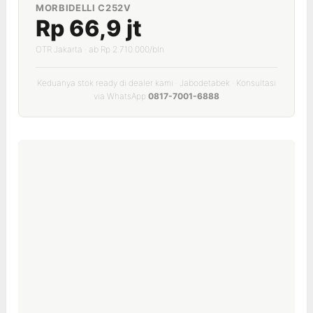
MORBIDELLI C252V
Rp 66,9 jt
OTR Jakarta · ab Rp 2.710.000/bln
Keduanya stok ready di dealer kami · Jabodetabek · Konsultasi
via WhatsApp
0817-7001-6888