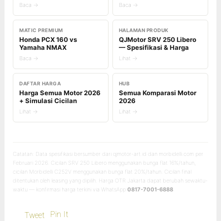
Baca →
Baca →
MATIC PREMIUM
HALAMAN PRODUK
Honda PCX 160 vs
QJMotor SRV 250 Libero
Yamaha NMAX
— Spesifikasi & Harga
Baca →
Lihat →
DAFTAR HARGA
HUB
Harga Semua Motor 2026
Semua Komparasi Motor
+ Simulasi Cicilan
2026
Lihat →
Lihat →
Catatan: Data spesifikasi bersumber dari qjmotor-art.id dan morbidelli.com per
Februari 2026. Cicilan SRV 250 Libero menggunakan bunga flat 16%/tahun,
cicilan Morbidelli C252V menggunakan bunga flat 20%/tahun. Cicilan final
ditentukan oleh leasing yang dipilih. Harga OTR Jakarta dapat berubah sewaktu-
waktu — konfirmasi harga terkini via WhatsApp
0817-7001-6888
.
Pin It
Tweet