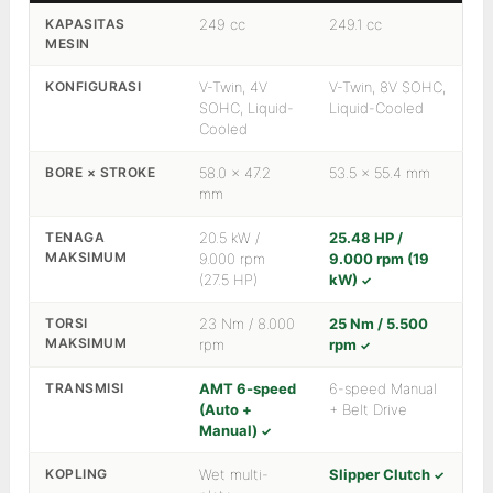
KAPASITAS
249 cc
249.1 cc
MESIN
KONFIGURASI
V-Twin, 4V
V-Twin, 8V SOHC,
SOHC, Liquid-
Liquid-Cooled
Cooled
BORE × STROKE
58.0 × 47.2
53.5 × 55.4 mm
mm
TENAGA
20.5 kW /
25.48 HP /
MAKSIMUM
9.000 rpm
9.000 rpm (19
(27.5 HP)
kW)
TORSI
23 Nm / 8.000
25 Nm / 5.500
MAKSIMUM
rpm
rpm
TRANSMISI
AMT 6-speed
6-speed Manual
(Auto +
+ Belt Drive
Manual)
KOPLING
Wet multi-
Slipper Clutch