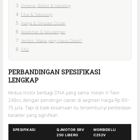
Dimensi, Bobot & Handling
Fitur & Teknologi
Harga & Simulasi Cicilan
Kelebihan & Kekurangan
Verdict: Mana yang Harus Dibeli?
FAQ
PERBANDINGAN SPESIFIKASI
LENGKAP
Kedua motor berbagi DNA yang sama: mesin V-Twin
249cc dengan pendingin cairan di segmen harga Rp 60–
75 juta. Tapi di balik kesamaan itu tersembunyi perbedaan
karakter yang signifikan.
SPESIFIKASI
QJMOTOR SRV
MORBIDELLI
250 LIBERO
C252V