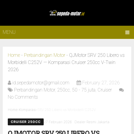
MENU
Home
-
Perbandingan Motor
-
QJMotor SRV 250 Libero vs
Morbidelli C252V — Komparasi Cruiser 250cc V-Twin
2026
id.sepedamotor@gmail.com
February 27, 2026
Perbandingan Motor
,
250cc
,
50 - 75 juta
,
Cruiser
No Comments
Home
›
Komparasi
›
SRV 250 Libero vs Morbidelli C252V
CRUISER 250CC
27 Februari 2026 · Dealer Resmi Jakarta
QJMOTOR SRV 250 LIBERO VS