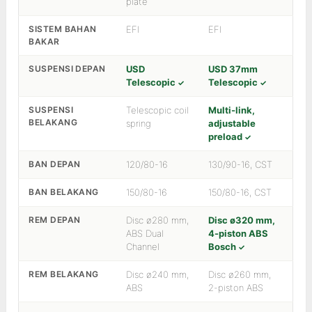
plate
SISTEM BAHAN
EFI
EFI
BAKAR
SUSPENSI DEPAN
USD
USD 37mm
Telescopic
Telescopic
SUSPENSI
Telescopic coil
Multi-link,
BELAKANG
spring
adjustable
preload
BAN DEPAN
120/80-16
130/90-16, CST
BAN BELAKANG
150/80-16
150/80-16, CST
REM DEPAN
Disc ø280 mm,
Disc ø320 mm,
ABS Dual
4-piston ABS
Channel
Bosch
REM BELAKANG
Disc ø240 mm,
Disc ø260 mm,
ABS
2-piston ABS