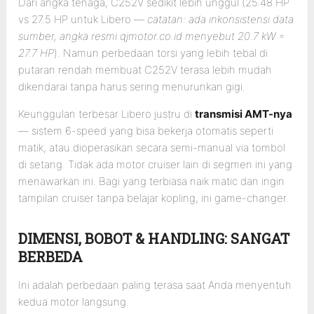
Dari angka tenaga, C252V sedikit lebih unggul (25.48 HP
vs 27.5 HP untuk Libero —
catatan: ada inkonsistensi data
sumber, angka resmi qjmotor.co.id menyebut 20.7 kW =
27.7 HP
). Namun perbedaan torsi yang lebih tebal di
putaran rendah membuat C252V terasa lebih mudah
dikendarai tanpa harus sering menurunkan gigi.
Keunggulan terbesar Libero justru di
transmisi AMT-nya
— sistem 6-speed yang bisa bekerja otomatis seperti
matik, atau dioperasikan secara semi-manual via tombol
di setang. Tidak ada motor cruiser lain di segmen ini yang
menawarkan ini. Bagi yang terbiasa naik matic dan ingin
tampilan cruiser tanpa belajar kopling, ini game-changer.
DIMENSI, BOBOT & HANDLING: SANGAT
BERBEDA
Ini adalah perbedaan paling terasa saat Anda menyentuh
kedua motor langsung.