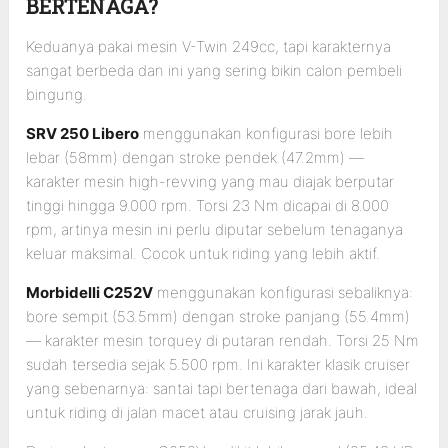
BERTENAGA?
Keduanya pakai mesin V-Twin 249cc, tapi karakternya
sangat berbeda dan ini yang sering bikin calon pembeli
bingung.
SRV 250 Libero
menggunakan konfigurasi bore lebih
lebar (58mm) dengan stroke pendek (47.2mm) —
karakter mesin high-revving yang mau diajak berputar
tinggi hingga 9.000 rpm. Torsi 23 Nm dicapai di 8.000
rpm, artinya mesin ini perlu diputar sebelum tenaganya
keluar maksimal. Cocok untuk riding yang lebih aktif.
Morbidelli C252V
menggunakan konfigurasi sebaliknya:
bore sempit (53.5mm) dengan stroke panjang (55.4mm)
— karakter mesin torquey di putaran rendah. Torsi 25 Nm
sudah tersedia sejak 5.500 rpm. Ini karakter klasik cruiser
yang sebenarnya: santai tapi bertenaga dari bawah, ideal
untuk riding di jalan macet atau cruising jarak jauh.