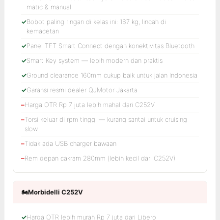
matic & manual
Bobot paling ringan di kelas ini: 167 kg, lincah di
kemacetan
Panel TFT Smart Connect dengan konektivitas Bluetooth
Smart Key system — lebih modern dan praktis
Ground clearance 160mm cukup baik untuk jalan Indonesia
Garansi resmi dealer QJMotor Jakarta
Harga OTR Rp 7 juta lebih mahal dari C252V
Torsi keluar di rpm tinggi — kurang santai untuk cruising
slow
Tidak ada USB charger bawaan
Rem depan cakram 280mm (lebih kecil dari C252V)
🏍️
Morbidelli C252V
Harga OTR lebih murah Rp 7 juta dari Libero