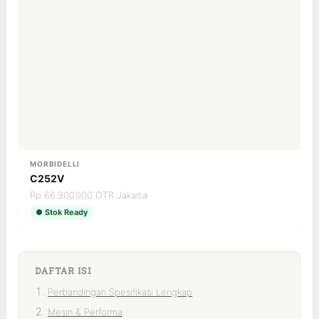
MORBIDELLI
C252V
Rp 66.900.000 OTR Jakarta
● Stok Ready
DAFTAR ISI
Perbandingan Spesifikasi Lengkap
Mesin & Performa